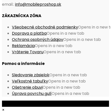
email.:
info@mobileproshop.sk
ZÁKAZNÍCKA ZÓNA
Všeobecné obchodné podmienky
Opens in a new 
Doprava a platba
Opens in a new tab
Ochrana osobných údajov
Opens in a new tab
Reklamácia
Opens in a new tab
Vrátenie Tovaru
Opens in a new tab
Pomoc a informácie
Sledovanie zásielok
Opens in a new tab
Veľkostné tabuľky
Opens in a new tab
Ošetrenie obuvi
Opens in a new tab
Úprava povrchu gulí
Opens in a new tab
© Copyright 2026 - Mobile ProShop, s.r.o.
×