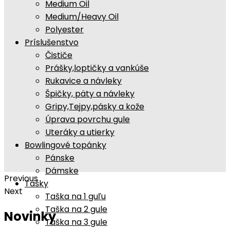
Medium Oil
Medium/Heavy Oil
Polyester
Príslušenstvo
Čističe
Prášky,loptičky a vankúše
Rukavice a návleky
Špičky, päty a návleky
Gripy,Tejpy,pásky a kože
Úprava povrchu gule
Uteráky a utierky
Bowlingové topánky
Pánske
Dámske
Previous
Tašky
Next
Taška na 1 guľu
Taška na 2 gule
Novinky
Taška na 3 gule