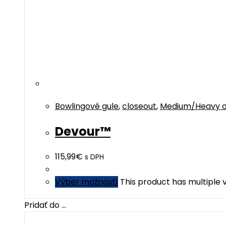
Bowlingové gule
,
closeout
,
Medium/Heavy o
Devour™
115,99
€
s DPH
Výber možností
This product has multiple
Pridať do ...