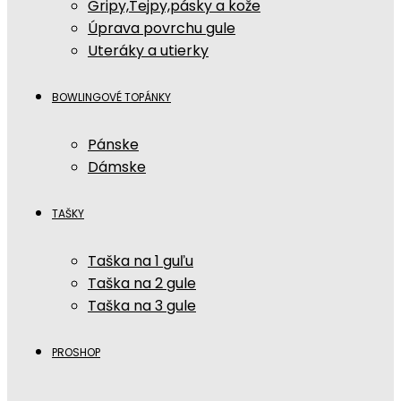
Gripy,Tejpy,pásky a kože
Úprava povrchu gule
Uteráky a utierky
BOWLINGOVÉ TOPÁNKY
Pánske
Dámske
TAŠKY
Taška na 1 guľu
Taška na 2 gule
Taška na 3 gule
PROSHOP