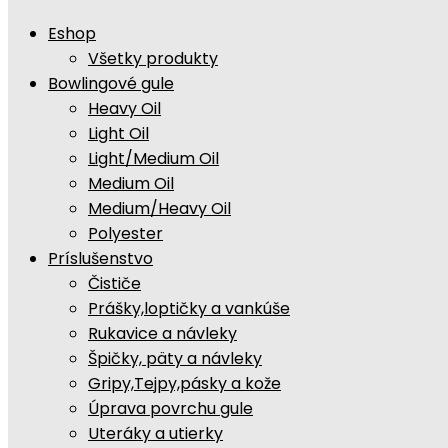
Eshop
Všetky produkty
Bowlingové gule
Heavy Oil
Light Oil
Light/Medium Oil
Medium Oil
Medium/Heavy Oil
Polyester
Príslušenstvo
Čističe
Prášky,loptičky a vankúše
Rukavice a návleky
Špičky, päty a návleky
Gripy,Tejpy,pásky a kože
Úprava povrchu gule
Uteráky a utierky