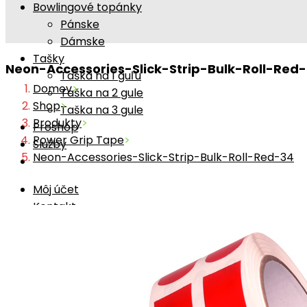
Bowlingové topánky
Pánske
Dámske
Tašky
Neon-Accessories-Slick-Strip-Bulk-Roll-Red
Taška na 1 guľu
Domov
>
Taška na 2 gule
Shop
>
Taška na 3 gule
Produkty
>
Proshop
Power Grip Tape
>
Služby
Neon-Accessories-Slick-Strip-Bulk-Roll-Red-34
Môj účet
Kontakt