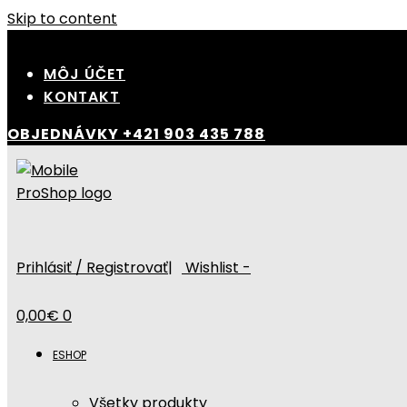
Skip to content
MÔJ ÚČET
KONTAKT
OBJEDNÁVKY
+421 903 435 788
Prihlásiť / Registrovať
|
Wishlist -
0,00
€
0
ESHOP
Všetky produkty