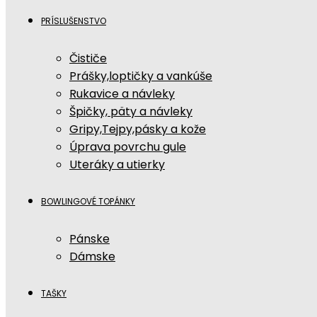
PRÍSLUŠENSTVO
Čističe
Prášky,loptičky a vankúše
Rukavice a návleky
Špičky, päty a návleky
Gripy,Tejpy,pásky a kože
Úprava povrchu gule
Uteráky a utierky
BOWLINGOVÉ TOPÁNKY
Pánske
Dámske
TAŠKY