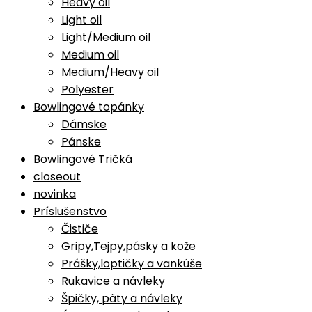
Heavy oil
Light oil
Light/Medium oil
Medium oil
Medium/Heavy oil
Polyester
Bowlingové topánky
Dámske
Pánske
Bowlingové Tričká
closeout
novinka
Príslušenstvo
Čističe
Gripy,Tejpy,pásky a kože
Prášky,loptičky a vankúše
Rukavice a návleky
Špičky, päty a návleky