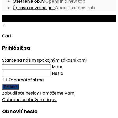
Ošetrenie obuvi
Opens in a new tab
Úprava povrchu gulí
Opens in a new tab
© Copyright 2026 - Mobile ProShop, s.r.o.
×
Cart
Prihlásiť sa
Stante sa naším spokojným zákazníkom!
Meno
Heslo
Zapamätať si ma
Prihlásiť
Zabudli ste heslo? Pomôžeme Vám
Ochrana osobných údajov
Obnoviť heslo