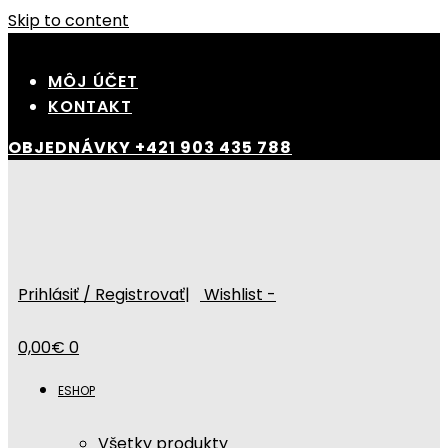
Skip to content
MÔJ ÚČET
KONTAKT
OBJEDNÁVKY
+421 903 435 788
Prihlásiť / Registrovať
|
Wishlist -
0,00
€
0
ESHOP
Všetky produkty