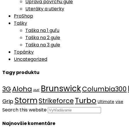
Úprava povrchu gule
Uteráky a utierky
ProShop
Tašky
Taška na 1 guľu
Taška na 2 gule
Taška na 3 gule
Topánky
Uncategorized
Tagy produktu
Brunswick
Aloha
3G
Columbia300
AMF
Storm
Turbo
Strikeforce
Grip
Ultimate
vise
Search this website
Najnovšie komentáre