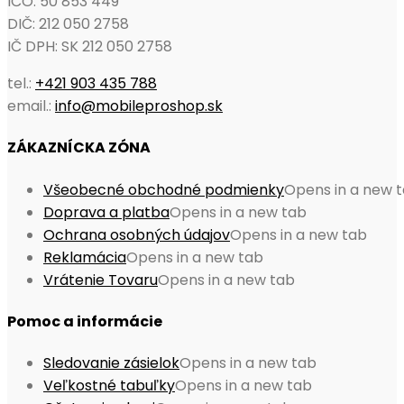
IČO: 50 853 449
DIČ: 212 050 2758
IČ DPH: SK 212 050 2758
tel.:
+421 903 435 788
email.:
info@mobileproshop.sk
ZÁKAZNÍCKA ZÓNA
Všeobecné obchodné podmienky
Opens in a new 
Doprava a platba
Opens in a new tab
Ochrana osobných údajov
Opens in a new tab
Reklamácia
Opens in a new tab
Vrátenie Tovaru
Opens in a new tab
Pomoc a informácie
Sledovanie zásielok
Opens in a new tab
Veľkostné tabuľky
Opens in a new tab