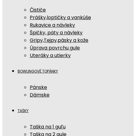
Čističe
Prášky,loptičky a vankúše
Rukavice a návleky
Špičky, päty a návleky
Gripy,Tejpy,pásky a kože
Úprava povrchu gule
Uteráky a utierky
BOWLINGOVÉ TOPÁNKY
Pánske
Dámske
TAŠKY
Taška na 1 guľu
Taška na 2 gule