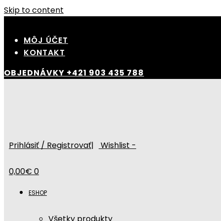
Skip to content
MÔJ ÚČET
KONTAKT
OBJEDNÁVKY
+421 903 435 788
Prihlásiť / Registrovať
|
Wishlist -
0,00
€
0
ESHOP
Všetky produkty