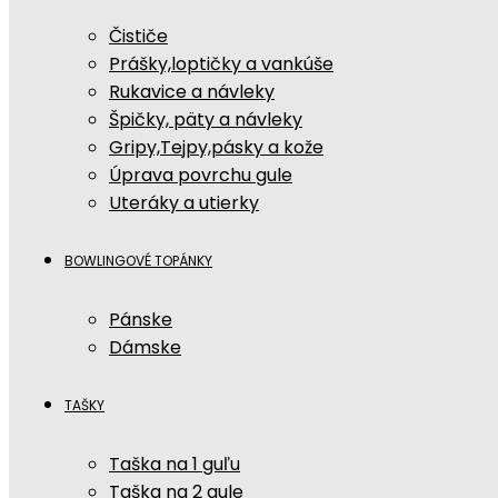
Čističe
Prášky,loptičky a vankúše
Rukavice a návleky
Špičky, päty a návleky
Gripy,Tejpy,pásky a kože
Úprava povrchu gule
Uteráky a utierky
BOWLINGOVÉ TOPÁNKY
Pánske
Dámske
TAŠKY
Taška na 1 guľu
Taška na 2 gule