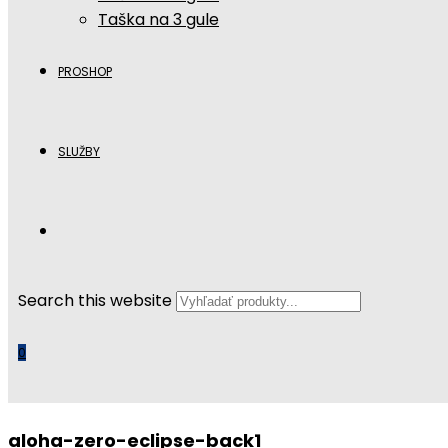
Taška na 3 gule
PROSHOP
SLUŽBY
Search this website
0
aloha-zero-eclipse-back1