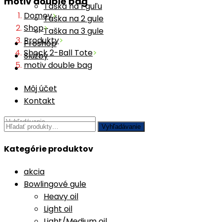
motiv double bag
Taška na 1 guľu
Domov
>
Taška na 2 gule
Shop
>
Taška na 3 gule
Produkty
>
Proshop
Shock 2-Ball Tote
>
Služby
motiv double bag
Môj účet
Kontakt
Hľadať:
Vyhľadávanie
Kategórie produktov
akcia
Bowlingové gule
Heavy oil
Light oil
Light/Medium oil