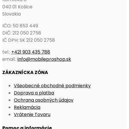
040 01 Košice
Slovakia
IČO: 50 853 449
DIČ: 212 050 2758
IČ DPH: SK 212 050 2758
tel.:
+421 903 435 788
email.:
info@mobileproshop.sk
ZÁKAZNÍCKA ZÓNA
Opens
Všeobecné obchodné podmienky
Opens
in
Doprava a platba
in
Opens
a
Ochrana osobných údajov
Opens
a
in
new
Reklamácia
in
Opens
new
a
tab
Vrátenie Tovaru
a
in
tab
new
Pomoc a informácie
new
a
tab