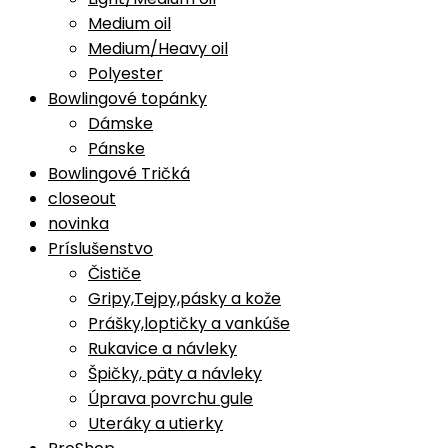
Medium oil
Medium/Heavy oil
Polyester
Bowlingové topánky
Dámske
Pánske
Bowlingové Tričká
closeout
novinka
Príslušenstvo
Čističe
Gripy,Tejpy,pásky a kože
Prášky,loptičky a vankúše
Rukavice a návleky
Špičky, päty a návleky
Úprava povrchu gule
Uteráky a utierky