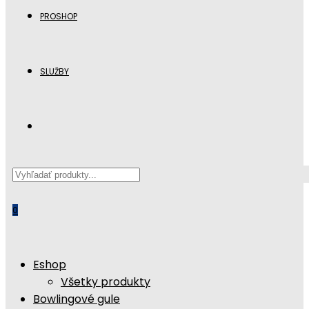
PROSHOP
SLUŽBY
Search
this
website
0
Eshop
Všetky produkty
Bowlingové gule