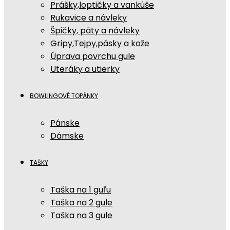
Prášky,loptičky a vankúše
Rukavice a návleky
Špičky, päty a návleky
Gripy,Tejpy,pásky a kože
Úprava povrchu gule
Uteráky a utierky
BOWLINGOVÉ TOPÁNKY
Pánske
Dámske
TAŠKY
Taška na 1 guľu
Taška na 2 gule
Taška na 3 gule