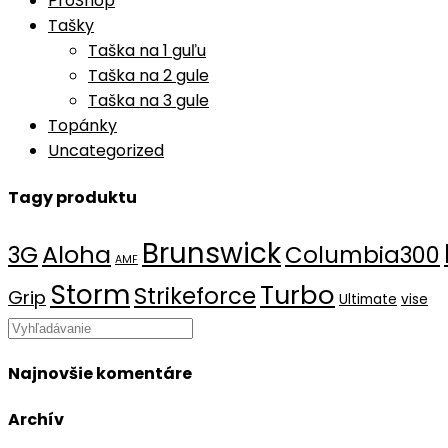
ProShop
Tašky
Taška na 1 guľu
Taška na 2 gule
Taška na 3 gule
Topánky
Uncategorized
Tagy produktu
Brunswick
Aloha
3G
Columbia300
AMF
Storm
Turbo
Strikeforce
Grip
Ultimate
vise
Search
this
Najnovšie komentáre
website
Archív