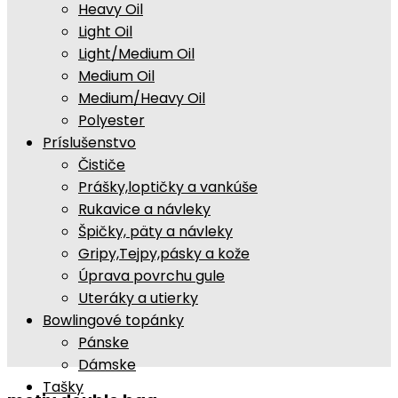
Heavy Oil
Light Oil
Light/Medium Oil
Medium Oil
Medium/Heavy Oil
Polyester
Príslušenstvo
Čističe
Prášky,loptičky a vankúše
Rukavice a návleky
Špičky, päty a návleky
Gripy,Tejpy,pásky a kože
Úprava povrchu gule
Uteráky a utierky
Bowlingové topánky
Pánske
Dámske
Tašky