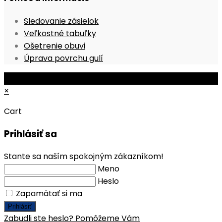
tab
new
Opens
Sledovanie zásielok
tab
Opens
in
Veľkostné tabuľky
Opens
in
a
Ošetrenie obuvi
in
a
new
Opens
Úprava povrchu gulí
a
new
tab
in
© Copyright 2026 - Mobile ProShop, s.r.o.
new
tab
a
×
tab
new
tab
Cart
Prihlásiť sa
Stante sa naším spokojným zákazníkom!
Meno
Heslo
Zapamätať si ma
Prihlásiť
Zabudli ste heslo? Pomôžeme Vám