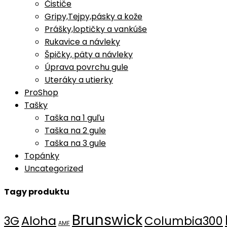
Čističe
Gripy,Tejpy,pásky a kože
Prášky,loptičky a vankúše
Rukavice a návleky
Špičky, päty a návleky
Úprava povrchu gule
Uteráky a utierky
ProShop
Tašky
Taška na 1 guľu
Taška na 2 gule
Taška na 3 gule
Topánky
Uncategorized
Tagy produktu
Brunswick
Aloha
3G
Columbia300
AMF