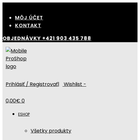
Skip
to
MÔJ ÚČET
content
KONTAKT
OBJEDNÁVKY
+421 903 435 788
Prihlásiť / Registrovať
|
Wishlist -
0,00
€
0
ESHOP
Všetky produkty