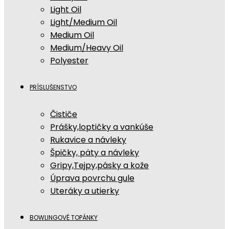
Light Oil
Light/Medium Oil
Medium Oil
Medium/Heavy Oil
Polyester
PRÍSLUŠENSTVO
Čističe
Prášky,loptičky a vankúše
Rukavice a návleky
Špičky, päty a návleky
Gripy,Tejpy,pásky a kože
Úprava povrchu gule
Uteráky a utierky
BOWLINGOVÉ TOPÁNKY