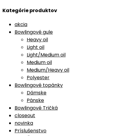
Kategórie produktov
akcia
Bowlingové gule
Heavy oil
Light oil
Light/Medium oil
Medium oil
Medium/Heavy oil
Polyester
Bowlingové topánky
Dámske
Pánske
Bowlingové Tričká
closeout
novinka
Príslušenstvo