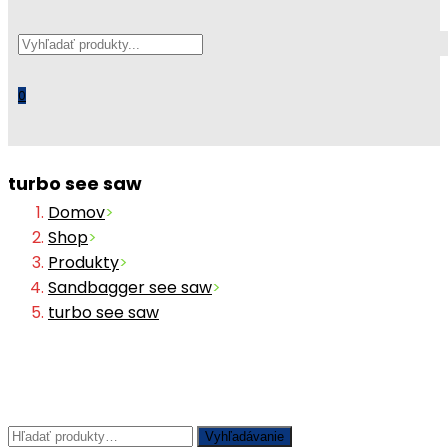
Search
this
website
0
turbo see saw
Domov
>
Shop
>
Produkty
>
Sandbagger see saw
>
turbo see saw
Hľadať:
Vyhľadávanie