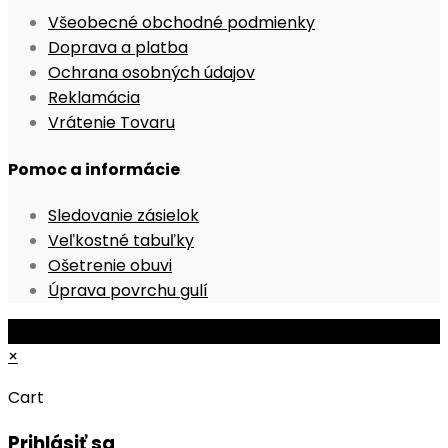
Opens
Všeobecné obchodné podmienky
Opens
in
Doprava a platba
in
Opens
a
Ochrana osobných údajov
Opens
a
in
new
Reklamácia
in
Opens
new
a
tab
Vrátenie Tovaru
a
in
tab
new
Pomoc a informácie
new
a
tab
tab
new
Opens
Sledovanie zásielok
tab
Opens
in
Veľkostné tabuľky
Opens
in
a
Ošetrenie obuvi
in
a
new
Opens
Úprava povrchu gulí
a
new
tab
in
© Copyright 2026 - Mobile ProShop, s.r.o.
new
tab
a
×
tab
new
tab
Cart
Prihlásiť sa