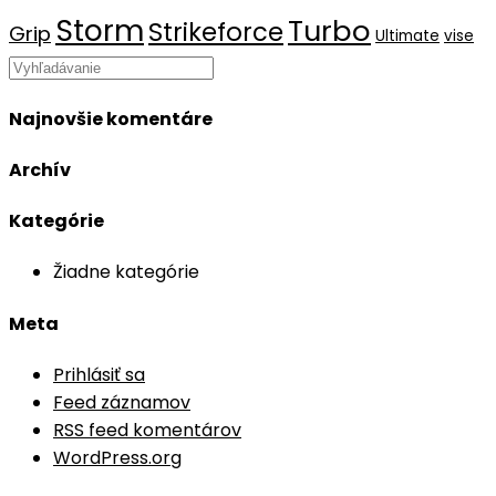
Storm
Turbo
Strikeforce
Grip
Ultimate
vise
Search
this
Najnovšie komentáre
website
Archív
Kategórie
Žiadne kategórie
Meta
Prihlásiť sa
Feed záznamov
RSS feed komentárov
WordPress.org