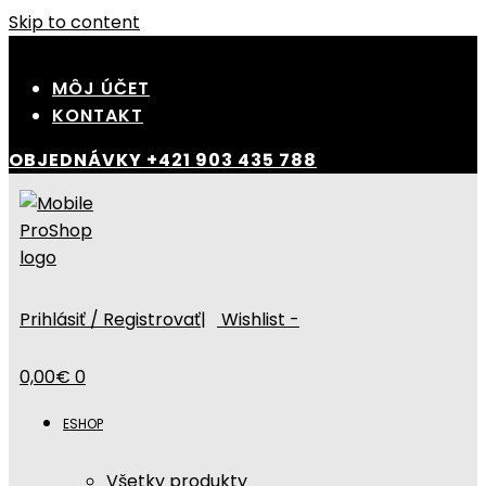
Skip to content
MÔJ ÚČET
KONTAKT
OBJEDNÁVKY
+421 903 435 788
Prihlásiť / Registrovať
|
Wishlist -
0,00
€
0
ESHOP
Všetky produkty