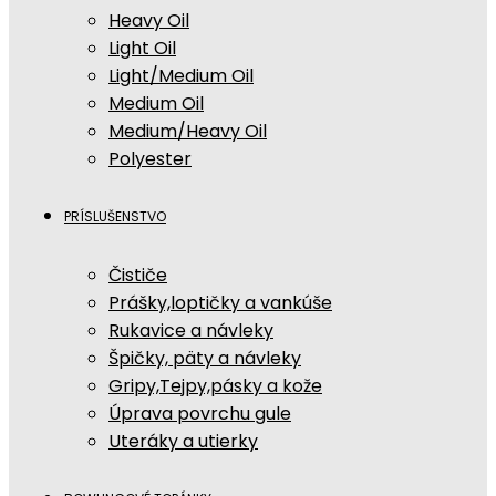
Heavy Oil
Light Oil
Light/Medium Oil
Medium Oil
Medium/Heavy Oil
Polyester
PRÍSLUŠENSTVO
Čističe
Prášky,loptičky a vankúše
Rukavice a návleky
Špičky, päty a návleky
Gripy,Tejpy,pásky a kože
Úprava povrchu gule
Uteráky a utierky