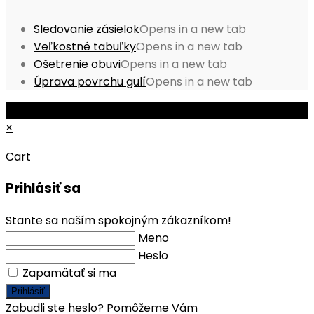
Sledovanie zásielok
Opens in a new tab
Veľkostné tabuľky
Opens in a new tab
Ošetrenie obuvi
Opens in a new tab
Úprava povrchu gulí
Opens in a new tab
© Copyright 2026 - Mobile ProShop, s.r.o.
×
Cart
Prihlásiť sa
Stante sa naším spokojným zákazníkom!
Meno
Heslo
Zapamätať si ma
Prihlásiť
Zabudli ste heslo? Pomôžeme Vám