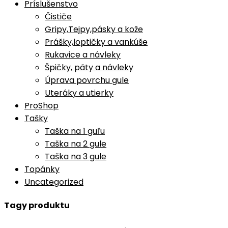
Príslušenstvo
Čističe
Gripy,Tejpy,pásky a kože
Prášky,loptičky a vankúše
Rukavice a návleky
Špičky, päty a návleky
Úprava povrchu gule
Uteráky a utierky
ProShop
Tašky
Taška na 1 guľu
Taška na 2 gule
Taška na 3 gule
Topánky
Uncategorized
Tagy produktu