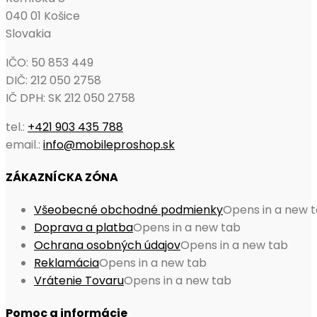
040 01 Košice
Slovakia
IČO: 50 853 449
DIČ: 212 050 2758
IČ DPH: SK 212 050 2758
tel.:
+421 903 435 788
email.:
info@mobileproshop.sk
ZÁKAZNÍCKA ZÓNA
Všeobecné obchodné podmienky
Opens in a new 
Doprava a platba
Opens in a new tab
Ochrana osobných údajov
Opens in a new tab
Reklamácia
Opens in a new tab
Vrátenie Tovaru
Opens in a new tab
Pomoc a informácie