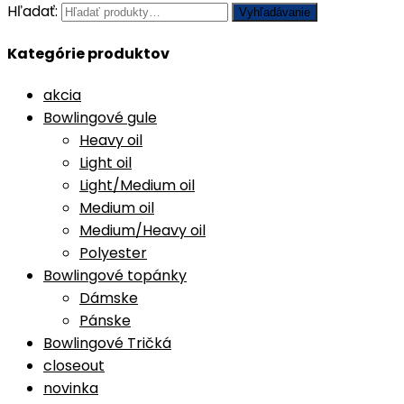
Hľadať:
Vyhľadávanie
Kategórie produktov
akcia
Bowlingové gule
Heavy oil
Light oil
Light/Medium oil
Medium oil
Medium/Heavy oil
Polyester
Bowlingové topánky
Dámske
Pánske
Bowlingové Tričká
closeout
novinka