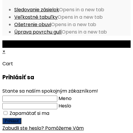
Sledovanie zásielok
Opens in a new tab
Veľkostné tabuľky
Opens in a new tab
Ošetrenie obuvi
Opens in a new tab
Úprava povrchu gulí
Opens in a new tab
© Copyright 2026 - Mobile ProShop, s.r.o.
×
Cart
Prihlásiť sa
Stante sa naším spokojným zákazníkom!
Meno
Heslo
Zapamätať si ma
Prihlásiť
Zabudli ste heslo? Pomôžeme Vám