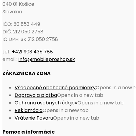
040 01 Košice
Slovakia
IČO: 50 853 449
DIČ: 212 050 2758
IČ DPH: SK 212 050 2758
tel.:
+421 903 435 788
email.:
info@mobileproshop.sk
ZÁKAZNÍCKA ZÓNA
Všeobecné obchodné podmienky
Opens in a new 
Doprava a platba
Opens in a new tab
Ochrana osobných údajov
Opens in a new tab
Reklamácia
Opens in a new tab
Vrátenie Tovaru
Opens in a new tab
Pomoc a informácie