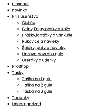
closeout
novinka
Príslušenstvo
Čističe
Gripy,Tejpy,pásky a kože
Prášky,loptičky a vankúše
Rukavice a návleky
Špičky, päty a návleky
Úprava povrchu gule
Uteráky a utierky
ProShop
Tašky
Taška na 1 guľu
Taška na 2 gule
Taška na 3 gule
Topánky
Uncategorized