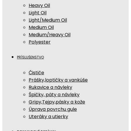
Heavy Oil
Light Oil
Light/Medium Oil
Medium Oil
Medium/Heavy Oil
Polyester
PRÍSLUŠENSTVO
Čističe
Prášky,loptičky a vankúše
Rukavice a návleky
Špičky, päty a návleky
Gripy,Tejpy,pásky a kože
Úprava povrchu gule
Uteráky a utierky