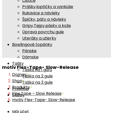
Čističe
Prášky,loptičky a vankúše
Rukavice a návleky
Špičky, päty a návleky
Gripy,Tejpy,pásky a kože
Úprava povrchu gule
Uteráky a utierky
Bowlingové topánky
Pánske
Dámske
Tašky
motiv Flex-Tape- Slow-Release
Taška na 1 guľu
Domov
>
Taška na 2 gule
Shop
>
Taška na 3 gule
Produkty
>
Proshop
Flex Tape – Slow Release
>
Služby
motiv Flex-Tape- Slow-Release
Môj účet