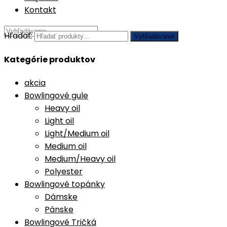
Kontakt
Hľadať:
Vyhľadávanie
Kategórie produktov
akcia
Bowlingové gule
Heavy oil
Light oil
Light/Medium oil
Medium oil
Medium/Heavy oil
Polyester
Bowlingové topánky
Dámske
Pánske
Bowlingové Tričká