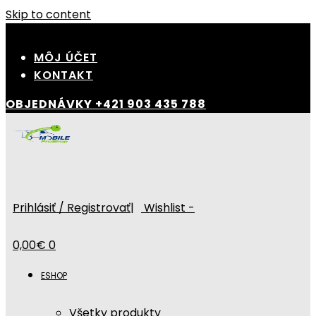
Skip to content
MÔJ ÚČET
KONTAKT
OBJEDNÁVKY
+421 903 435 788
Prihlásiť / Registrovať
|
Wishlist -
0,00
€
0
ESHOP
Všetky produkty