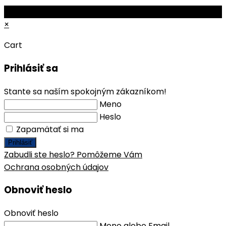
a
new
tab
in
© Copyright 2026 - Mobile ProShop, s.r.o.
new
tab
a
×
tab
new
tab
Cart
Prihlásiť sa
Stante sa naším spokojným zákazníkom!
Meno
Heslo
Zapamätať si ma
Prihlásiť
Zabudli ste heslo? Pomôžeme Vám
Ochrana osobných údajov
Obnoviť heslo
Obnoviť heslo
Meno alebo Email