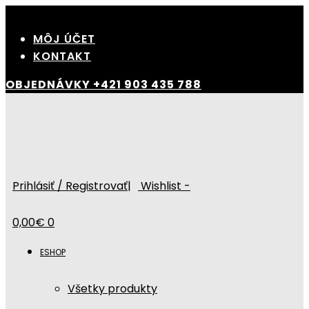
Skip
to
MÔJ ÚČET
content
KONTAKT
OBJEDNÁVKY
+421 903 435 788
Prihlásiť / Registrovať
|
Wishlist -
0,00
€
0
ESHOP
Všetky produkty