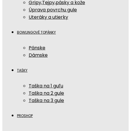
Gripy,Tejpy,pásky a kože
Úprava povrchu gule
Uteráky a utierky
BOWLINGOVÉ TOPÁNKY
Pánske
Dámske
TAŠKY
Taška na 1 guľu
Taška na 2 gule
Taška na 3 gule
PROSHOP