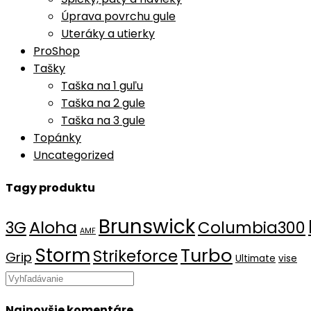
Úprava povrchu gule
Uteráky a utierky
ProShop
Tašky
Taška na 1 guľu
Taška na 2 gule
Taška na 3 gule
Topánky
Uncategorized
Tagy produktu
Brunswick
Aloha
3G
Columbia300
AMF
Storm
Turbo
Strikeforce
Grip
Ultimate
vise
Search
this
Najnovšie komentáre