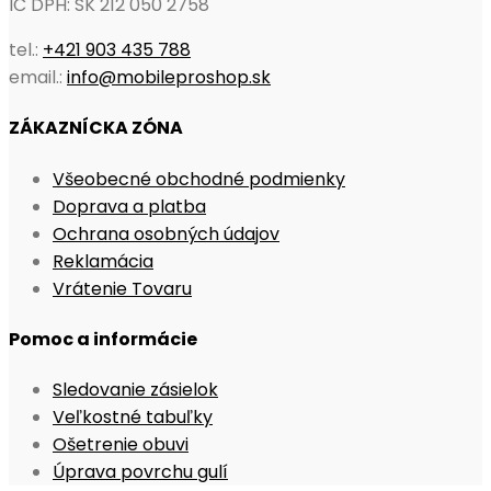
IČ DPH: SK 212 050 2758
tel.:
+421 903 435 788
email.:
info@mobileproshop.sk
ZÁKAZNÍCKA ZÓNA
Opens
Všeobecné obchodné podmienky
Opens
in
Doprava a platba
in
Opens
a
Ochrana osobných údajov
Opens
a
in
new
Reklamácia
in
Opens
new
a
tab
Vrátenie Tovaru
a
in
tab
new
Pomoc a informácie
new
a
tab
tab
new
Opens
Sledovanie zásielok
tab
Opens
in
Veľkostné tabuľky
Opens
in
a
Ošetrenie obuvi
in
a
new
Opens
Úprava povrchu gulí