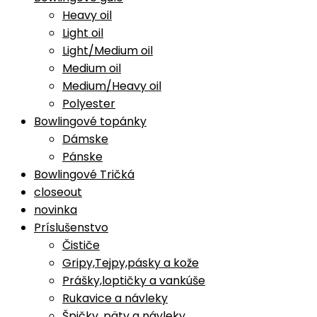
Heavy oil
Light oil
Light/Medium oil
Medium oil
Medium/Heavy oil
Polyester
Bowlingové topánky
Dámske
Pánske
Bowlingové Tričká
closeout
novinka
Príslušenstvo
Čističe
Gripy,Tejpy,pásky a kože
Prášky,loptičky a vankúše
Rukavice a návleky
Špičky, päty a návleky