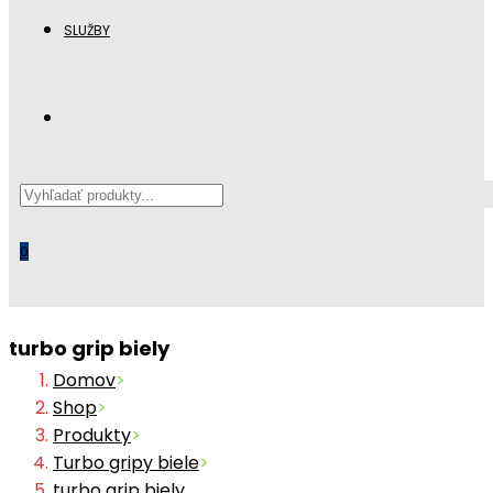
SLUŽBY
Search
this
website
0
turbo grip biely
Domov
>
Shop
>
Produkty
>
Turbo gripy biele
>
turbo grip biely