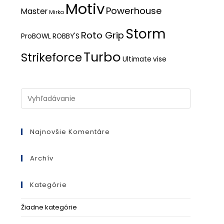
Motiv
Powerhouse
Master
Mirka
Storm
Roto Grip
ProBOWL
ROBBY'S
Turbo
Strikeforce
Ultimate
vise
Search
this
website
Najnovšie Komentáre
Archív
Kategórie
Žiadne kategórie