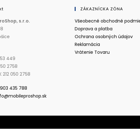
kt
ZÁKAZNÍCKA ZÓNA
roShop, s.r.o.
Všeobecné obchodné podmi
Opens
 8
Doprava a platba
in
Op
ošice
Ochrana osobných údajov
Opens
a
in
Reklamácia
in
Opens
new
a
Vrátenie Tovaru
853 449
a
in
tab
ne
050 2758
new
a
tab
K 212 050 2758
tab
new
tab
 903 435 788
nfo@mobileproshop.sk
© Copyright 2026 - Mobile ProShop, s.r.o.