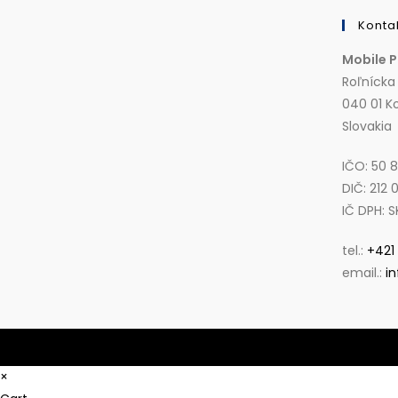
Konta
Mobile P
Roľnícka
040 01 K
Slovakia
IČO: 50 
DIČ: 212 
IČ DPH: S
tel.:
+421
email.:
i
×