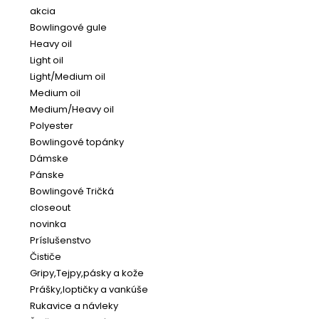
akcia
Bowlingové gule
Heavy oil
Light oil
Light/Medium oil
Medium oil
Medium/Heavy oil
Polyester
Bowlingové topánky
Dámske
Pánske
Bowlingové Tričká
closeout
novinka
Príslušenstvo
Čističe
Gripy,Tejpy,pásky a kože
Prášky,loptičky a vankúše
Rukavice a návleky