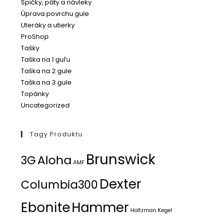
Špičky, päty a návleky
Úprava povrchu gule
Uteráky a utierky
ProShop
Tašky
Taška na 1 guľu
Taška na 2 gule
Taška na 3 gule
Topánky
Uncategorized
Tagy Produktu
Brunswick
Aloha
3G
AMF
Dexter
Columbia300
Ebonite
Hammer
Holtzman
Kegel