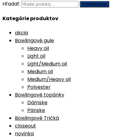
Hľadať:
Vyhľadávanie
Kategórie produktov
akcia
Bowlingové gule
Heavy oil
Light oil
Light/Medium oil
Medium oil
Medium/Heavy oil
Polyester
Bowlingové topánky
Dámske
Pánske
Bowlingové Tričká
closeout
novinka