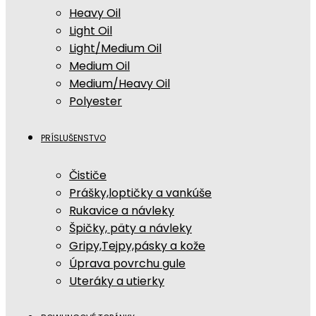
Heavy Oil
Light Oil
Light/Medium Oil
Medium Oil
Medium/Heavy Oil
Polyester
PRÍSLUŠENSTVO
Čističe
Prášky,loptičky a vankúše
Rukavice a návleky
Špičky, päty a návleky
Gripy,Tejpy,pásky a kože
Úprava povrchu gule
Uteráky a utierky