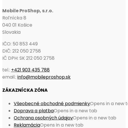
Mobile ProShop, s.r.o.
Roľnícka 8
040 01 Košice
Slovakia
IČO: 50 853 449
DIČ: 212 050 2758
IČ DPH: SK 212 050 2758
tel.:
+421 903 435 788
email.:
info@mobileproshop.sk
ZÁKAZNÍCKA ZÓNA
Všeobecné obchodné podmienky
Opens in a new 
Doprava a platba
Opens in a new tab
Ochrana osobných údajov
Opens in a new tab
Reklamácia
Opens in a new tab