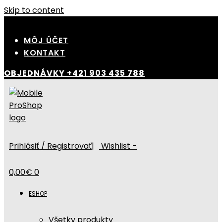
Skip to content
MÔJ ÚČET
KONTAKT
OBJEDNÁVKY
+421 903 435 788
Prihlásiť / Registrovať
|
Wishlist -
0,00
€
0
ESHOP
Všetky produkty