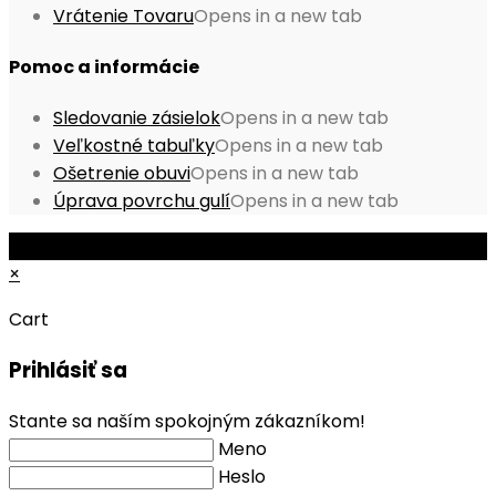
Vrátenie Tovaru
Opens in a new tab
Pomoc a informácie
Sledovanie zásielok
Opens in a new tab
Veľkostné tabuľky
Opens in a new tab
Ošetrenie obuvi
Opens in a new tab
Úprava povrchu gulí
Opens in a new tab
© Copyright 2026 - Mobile ProShop, s.r.o.
×
Cart
Prihlásiť sa
Stante sa naším spokojným zákazníkom!
Meno
Heslo