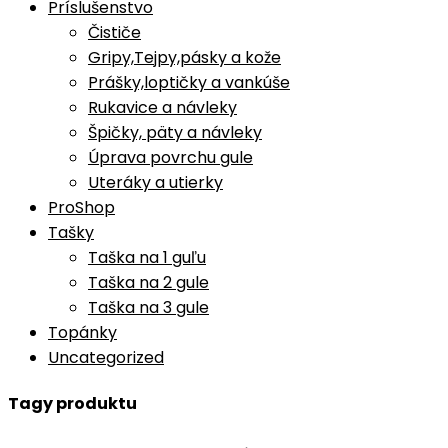
Príslušenstvo
Čističe
Gripy,Tejpy,pásky a kože
Prášky,loptičky a vankúše
Rukavice a návleky
Špičky, päty a návleky
Úprava povrchu gule
Uteráky a utierky
ProShop
Tašky
Taška na 1 guľu
Taška na 2 gule
Taška na 3 gule
Topánky
Uncategorized
Tagy produktu