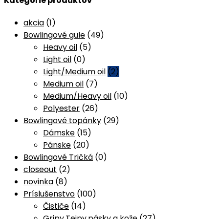
Kategórie produktov
akcia
(1)
Bowlingové gule
(49)
Heavy oil
(5)
Light oil
(0)
Light/Medium oil
(2)
Medium oil
(7)
Medium/Heavy oil
(10)
Polyester
(26)
Bowlingové topánky
(29)
Dámske
(15)
Pánske
(20)
Bowlingové Tričká
(0)
closeout
(2)
novinka
(8)
Príslušenstvo
(100)
Čističe
(14)
Gripy,Tejpy,pásky a kože
(27)