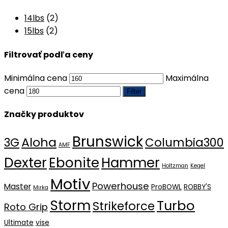
14lbs
(2)
15lbs
(2)
Filtrovať podľa ceny
Minimálna cena
Maximálna
cena
Filter
Značky produktov
Brunswick
Aloha
3G
Columbia300
AMF
Dexter
Ebonite
Hammer
Holtzman
Kegel
Motiv
Powerhouse
Master
ProBOWL
ROBBY'S
Mirka
Storm
Turbo
Strikeforce
Roto Grip
Ultimate
vise