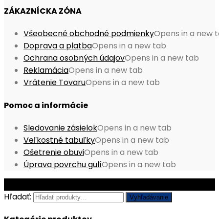
ZÁKAZNÍCKA ZÓNA
Všeobecné obchodné podmienky
Opens in a new 
Doprava a platba
Opens in a new tab
Ochrana osobných údajov
Opens in a new tab
Reklamácia
Opens in a new tab
Vrátenie Tovaru
Opens in a new tab
Pomoc a informácie
Sledovanie zásielok
Opens in a new tab
Veľkostné tabuľky
Opens in a new tab
Ošetrenie obuvi
Opens in a new tab
Úprava povrchu gulí
Opens in a new tab
© Copyright 2026 - Mobile ProShop, s.r.o.
Hľadať:
Vyhľadávanie