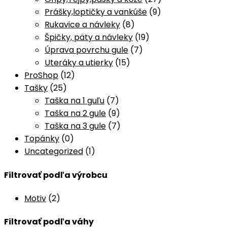
Prášky,loptičky a vankúše
(9)
Rukavice a návleky
(8)
Špičky, päty a návleky
(19)
Úprava povrchu gule
(7)
Uteráky a utierky
(15)
ProShop
(12)
Tašky
(25)
Taška na 1 guľu
(7)
Taška na 2 gule
(9)
Taška na 3 gule
(7)
Topánky
(0)
Uncategorized
(1)
Filtrovať podľa výrobcu
Motiv
(2)
Filtrovať podľa váhy