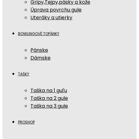
Gripy,Tejpy,pásky a kože
Úprava povrchu gule
Uteráky a utierky
BOWLINGOVÉ TOPÁNKY
Pánske
Dámske
TAŠKY
Taška na 1 guľu
Taška na 2 gule
Taška na 3 gule
PROSHOP