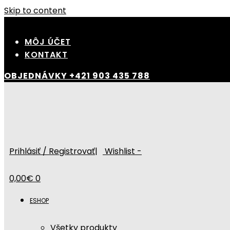
Skip to content
MÔJ ÚČET
KONTAKT
OBJEDNÁVKY
+421 903 435 788
Prihlásiť / Registrovať
|
Wishlist -
0,00
€
0
ESHOP
Všetky produkty