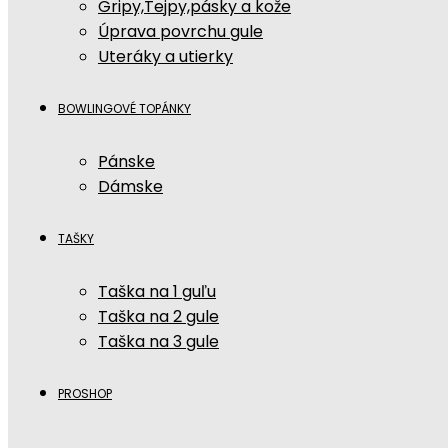
Gripy,Tejpy,pásky a kože
Úprava povrchu gule
Uteráky a utierky
BOWLINGOVÉ TOPÁNKY
Pánske
Dámske
TAŠKY
Taška na 1 guľu
Taška na 2 gule
Taška na 3 gule
PROSHOP