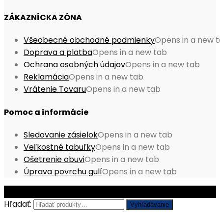
ZÁKAZNÍCKA ZÓNA
Všeobecné obchodné podmienky
Opens in a new 
Doprava a platba
Opens in a new tab
Ochrana osobných údajov
Opens in a new tab
Reklamácia
Opens in a new tab
Vrátenie Tovaru
Opens in a new tab
Pomoc a informácie
Sledovanie zásielok
Opens in a new tab
Veľkostné tabuľky
Opens in a new tab
Ošetrenie obuvi
Opens in a new tab
Úprava povrchu gulí
Opens in a new tab
© Copyright 2026 - Mobile ProShop, s.r.o.
Hľadať:
Vyhľadávanie