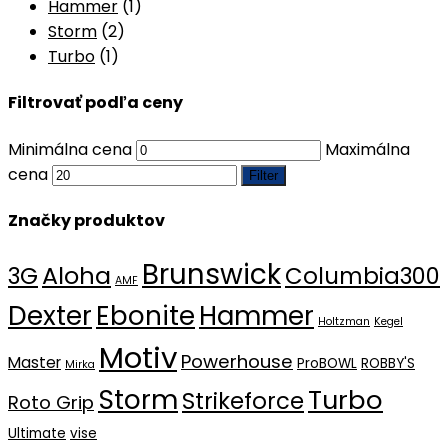
Hammer
(1)
Storm
(2)
Turbo
(1)
Filtrovať podľa ceny
Minimálna cena
Maximálna
cena
Filter
Značky produktov
Brunswick
Aloha
3G
Columbia300
AMF
Dexter
Ebonite
Hammer
Holtzman
Kegel
Motiv
Powerhouse
Master
ProBOWL
ROBBY'S
Mirka
Storm
Turbo
Strikeforce
Roto Grip
Ultimate
vise