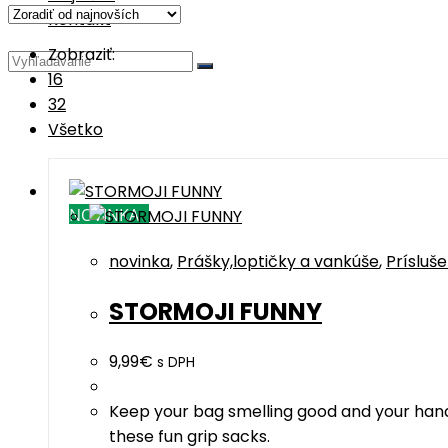
Kontakt
Zobraziť:
16
32
Všetko
NOVINKA
novinka
,
Prášky,loptičky a vankúše
,
Prísluš
STORMOJI FUNNY
9,99
€
s DPH
Keep your bag smelling good and your hand
these fun grip sacks.