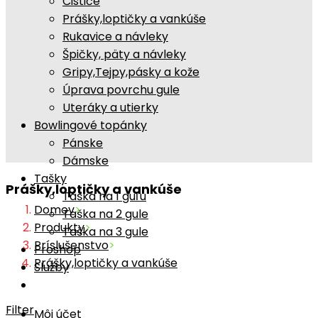
Čističe
Prášky,loptičky a vankúše
Rukavice a návleky
Špičky, päty a návleky
Gripy,Tejpy,pásky a kože
Úprava povrchu gule
Uteráky a utierky
Bowlingové topánky
Pánske
Dámske
Tašky
Prášky,loptičky a vankúše
Taška na 1 guľu
Domov
>
Taška na 2 gule
Produkty
>
Taška na 3 gule
Príslušenstvo
>
Proshop
Prášky,loptičky a vankúše
Služby
Filter
Môj účet