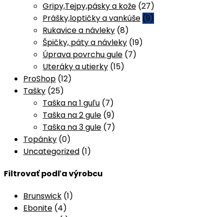
Gripy,Tejpy,pásky a kože
(27)
Prášky,loptičky a vankúše
(9)
Rukavice a návleky
(8)
Špičky, päty a návleky
(19)
Úprava povrchu gule
(7)
Uteráky a utierky
(15)
ProShop
(12)
Tašky
(25)
Taška na 1 guľu
(7)
Taška na 2 gule
(9)
Taška na 3 gule
(7)
Topánky
(0)
Uncategorized
(1)
Filtrovať podľa výrobcu
Brunswick
(1)
Ebonite
(4)