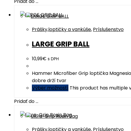
Pridať do ...
Prášky,loptičky a vankúše
,
Príslušenstvo
LARGE GRIP BALL
10,99
€
s DPH
Hammer Microfiber Grip loptička Magnesiov
dobre drží tvar
Výber možností
This product has multiple
Pridať do ...
Prášky,loptičky a vankúše
,
Príslušenstvo