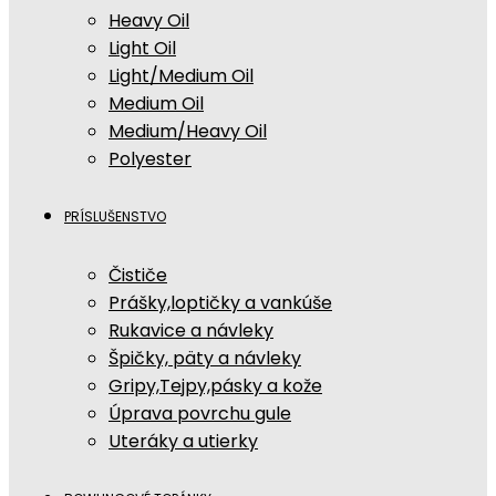
Heavy Oil
Light Oil
Light/Medium Oil
Medium Oil
Medium/Heavy Oil
Polyester
PRÍSLUŠENSTVO
Čističe
Prášky,loptičky a vankúše
Rukavice a návleky
Špičky, päty a návleky
Gripy,Tejpy,pásky a kože
Úprava povrchu gule
Uteráky a utierky