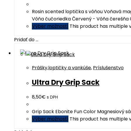
Rosin scented loptička s vôňou Voňavá magn
Vôňa čučoriedka Červený - Vôňa čerešňa Č
Výber možností
This product has multiple
Pridať do ...
Prášky,loptičky a vankúše
,
Príslušenstvo
Ultra Dry Grip Sack
8,50
€
s DPH
Grip Sack Ebonite Fun Color Magnesiový sá
Výber možností
This product has multiple