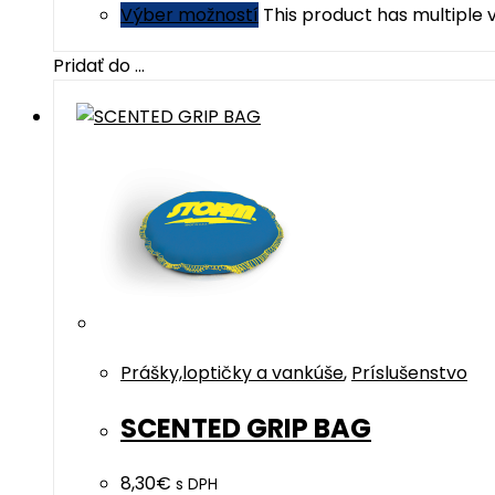
Výber možností
This product has multiple
Pridať do ...
Prášky,loptičky a vankúše
,
Príslušenstvo
SCENTED GRIP BAG
8,30
€
s DPH