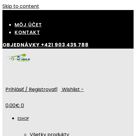
Skip to content
MÔJ ÚČET
KONTAKT
OBJEDNÁVKY
+421 903 435 788
Prihlásiť / Registrovať
|
Wishlist -
0,00
€
0
ESHOP
Všetky produkty