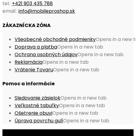
tel.:
+421 903 435 788
email.:
info@mobileproshop.sk
ZÁKAZNÍCKA ZÓNA
Všeobecné obchodné podmienky
Opens in a new 
Doprava a platba
Opens in a new tab
Ochrana osobných údajov
Opens in a new tab
Reklamácia
Opens in a new tab
Vrátenie Tovaru
Opens in a new tab
Pomoc a informácie
Sledovanie zásielok
Opens in a new tab
Veľkostné tabuľky
Opens in a new tab
Ošetrenie obuvi
Opens in a new tab
Úprava povrchu gulí
Opens in a new tab
© Copyright 2026 - Mobile ProShop, s.r.o.