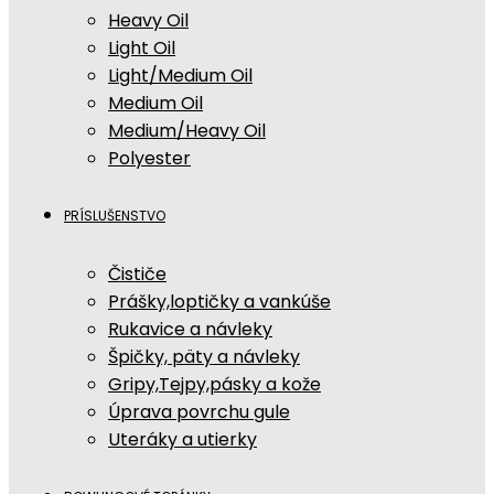
Heavy Oil
Light Oil
Light/Medium Oil
Medium Oil
Medium/Heavy Oil
Polyester
PRÍSLUŠENSTVO
Čističe
Prášky,loptičky a vankúše
Rukavice a návleky
Špičky, päty a návleky
Gripy,Tejpy,pásky a kože
Úprava povrchu gule
Uteráky a utierky