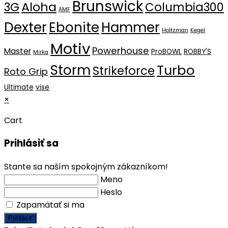
Brunswick
Aloha
3G
Columbia300
AMF
Dexter
Ebonite
Hammer
Holtzman
Kegel
Motiv
Powerhouse
Master
ProBOWL
ROBBY'S
Mirka
Storm
Turbo
Strikeforce
Roto Grip
Ultimate
vise
×
Cart
Prihlásiť sa
Stante sa naším spokojným zákazníkom!
Meno
Heslo
Zapamätať si ma
Prihlásiť