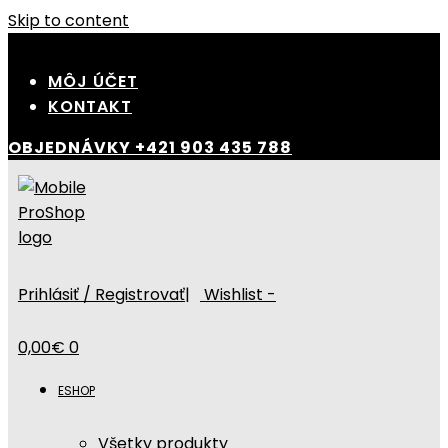
Skip to content
MÔJ ÚČET
KONTAKT
OBJEDNÁVKY
+421 903 435 788
Prihlásiť / Registrovať
|
Wishlist -
0,00
€
0
ESHOP
Všetky produkty