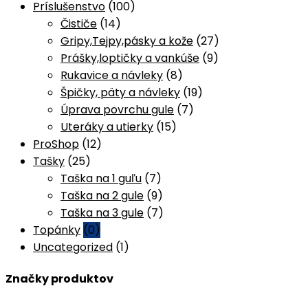
Príslušenstvo
(100)
Čističe
(14)
Gripy,Tejpy,pásky a kože
(27)
Prášky,loptičky a vankúše
(9)
Rukavice a návleky
(8)
Špičky, päty a návleky
(19)
Úprava povrchu gule
(7)
Uteráky a utierky
(15)
ProShop
(12)
Tašky
(25)
Taška na 1 guľu
(7)
Taška na 2 gule
(9)
Taška na 3 gule
(7)
Topánky
(0)
Uncategorized
(1)
Značky produktov