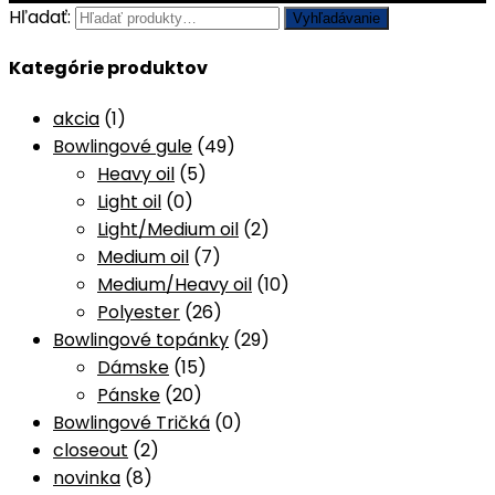
Hľadať:
Vyhľadávanie
Kategórie produktov
akcia
(1)
Bowlingové gule
(49)
Heavy oil
(5)
Light oil
(0)
Light/Medium oil
(2)
Medium oil
(7)
Medium/Heavy oil
(10)
Polyester
(26)
Bowlingové topánky
(29)
Dámske
(15)
Pánske
(20)
Bowlingové Tričká
(0)
closeout
(2)
novinka
(8)