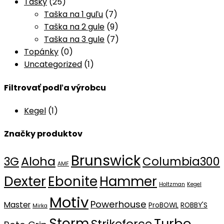
Tašky
(25)
Taška na 1 guľu
(7)
Taška na 2 gule
(9)
Taška na 3 gule
(7)
Topánky
(0)
Uncategorized
(1)
Filtrovať podľa výrobcu
Kegel
(1)
Značky produktov
Brunswick
Aloha
3G
Columbia300
AMF
Dexter
Ebonite
Hammer
Holtzman
Kegel
Motiv
Powerhouse
Master
ProBOWL
ROBBY'S
Mirka
Storm
Turbo