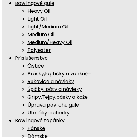
Bowlingové gule
Heavy Oil
Light Oil
Light/Medium Oil
Medium Oil
Medium/Heavy Oil
Polyester
Príslušenstvo
Čističe
Prášky,loptičky a vankúše
Rukavice a návleky
Špičky, päty a návleky
Gripy,Tejpy,pásky a kože
Úprava povrchu gule
Uteráky a utierky
Bowlingové topánky
Pánske
Dámske