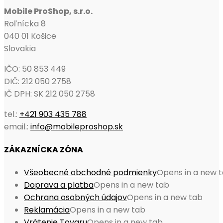
Mobile ProShop, s.r.o.
Roľnícka 8
040 01 Košice
Slovakia
IČO: 50 853 449
DIČ: 212 050 2758
IČ DPH: SK 212 050 2758
tel.:
+421 903 435 788
email.:
info@mobileproshop.sk
ZÁKAZNÍCKA ZÓNA
Všeobecné obchodné podmienky
Opens in a new 
Doprava a platba
Opens in a new tab
Ochrana osobných údajov
Opens in a new tab
Reklamácia
Opens in a new tab
Vrátenie Tovaru
Opens in a new tab