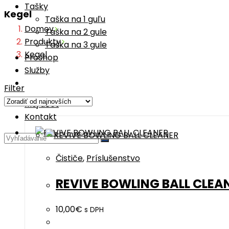
Tašky
Kegel
Taška na 1 guľu
Domov
>
Taška na 2 gule
Produkty
>
Taška na 3 gule
Kegel
Proshop
Služby
Filter
Môj účet
Kontakt
Čističe
,
Príslušenstvo
REVIVE BOWLING BALL CLEA
10,00
€
s DPH