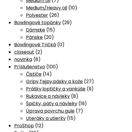
Medium oil
(7)
Medium/Heavy oil
(10)
Polyester
(26)
Bowlingové topánky
(29)
Dámske
(15)
Pánske
(20)
Bowlingové Tričká
(0)
closeout
(2)
novinka
(8)
Príslušenstvo
(100)
Čističe
(14)
Gripy,Tejpy,pásky a kože
(27)
Prášky,loptičky a vankúše
(9)
Rukavice a návleky
(8)
Špičky, päty a návleky
(19)
Úprava povrchu gule
(7)
Uteráky a utierky
(15)
ProShop
(12)