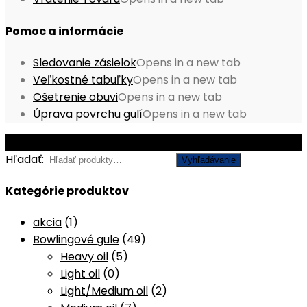
Pomoc a informácie
Sledovanie zásielok
Opens in a new tab
Veľkostné tabuľky
Opens in a new tab
Ošetrenie obuvi
Opens in a new tab
Úprava povrchu gulí
Opens in a new tab
© Copyright 2026 - Mobile ProShop, s.r.o.
Hľadať:
Vyhľadávanie
Kategórie produktov
akcia
(1)
Bowlingové gule
(49)
Heavy oil
(5)
Light oil
(0)
Light/Medium oil
(2)