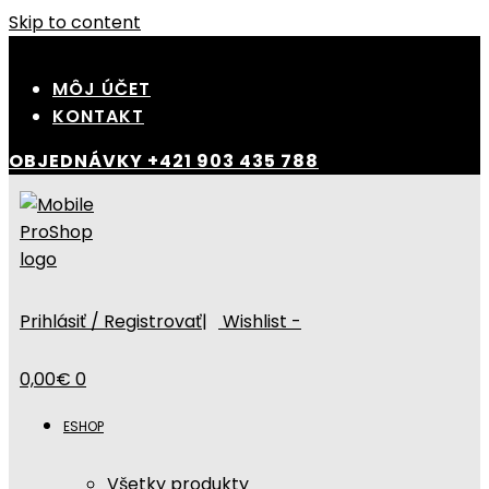
Skip to content
MÔJ ÚČET
KONTAKT
OBJEDNÁVKY
+421 903 435 788
Prihlásiť / Registrovať
|
Wishlist -
0,00
€
0
ESHOP
Všetky produkty