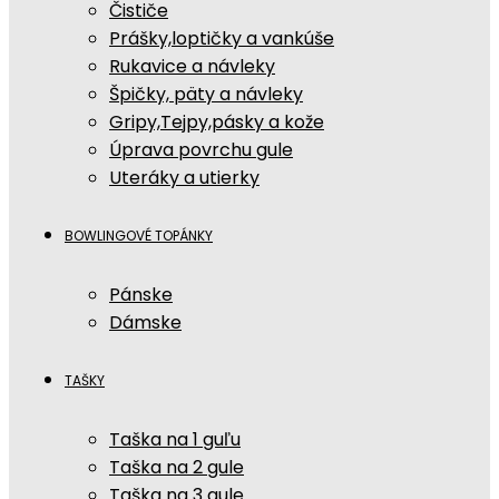
Čističe
Prášky,loptičky a vankúše
Rukavice a návleky
Špičky, päty a návleky
Gripy,Tejpy,pásky a kože
Úprava povrchu gule
Uteráky a utierky
BOWLINGOVÉ TOPÁNKY
Pánske
Dámske
TAŠKY
Taška na 1 guľu
Taška na 2 gule
Taška na 3 gule