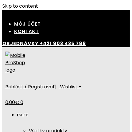
Skip to content
MÔJ ÚČET
KONTAKT
OBJEDNÁVKY
+421 903 435 788
Prihlásiť / Registrovať
|
Wishlist -
0,00
€
0
ESHOP
Všetky produkty