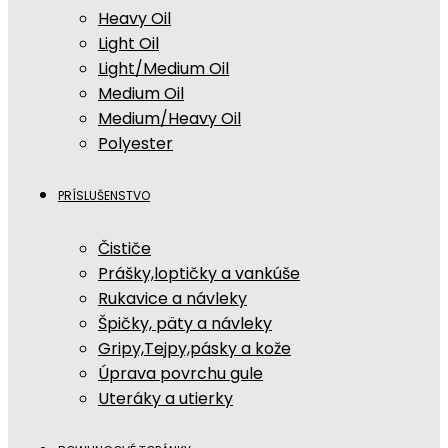
Heavy Oil
Light Oil
Light/Medium Oil
Medium Oil
Medium/Heavy Oil
Polyester
PRÍSLUŠENSTVO
Čističe
Prášky,loptičky a vankúše
Rukavice a návleky
Špičky, päty a návleky
Gripy,Tejpy,pásky a kože
Úprava povrchu gule
Uteráky a utierky