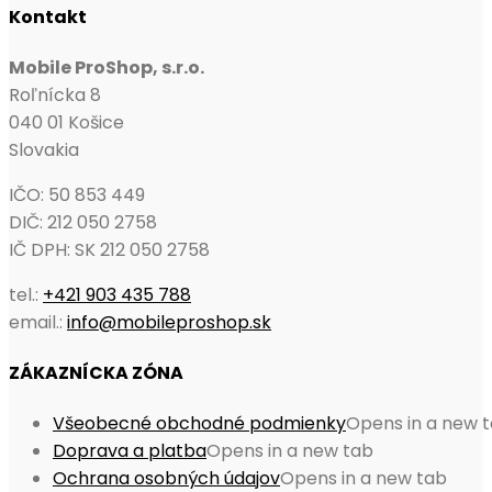
Kontakt
Mobile ProShop, s.r.o.
Roľnícka 8
040 01 Košice
Slovakia
IČO: 50 853 449
DIČ: 212 050 2758
IČ DPH: SK 212 050 2758
tel.:
+421 903 435 788
email.:
info@mobileproshop.sk
ZÁKAZNÍCKA ZÓNA
Všeobecné obchodné podmienky
Opens in a new 
Doprava a platba
Opens in a new tab
Ochrana osobných údajov
Opens in a new tab