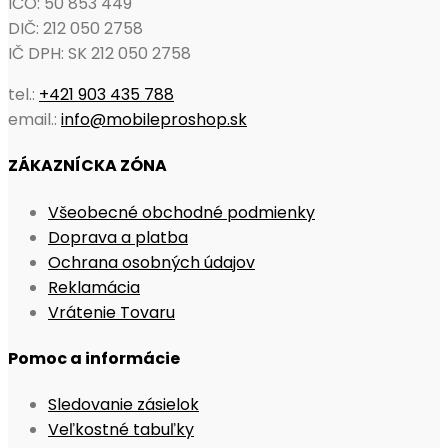
IČO: 50 853 449
DIČ: 212 050 2758
IČ DPH: SK 212 050 2758
tel.:
+421 903 435 788
email.:
info@mobileproshop.sk
ZÁKAZNÍCKA ZÓNA
Opens
Všeobecné obchodné podmienky
Opens
in
Doprava a platba
in
Opens
a
Ochrana osobných údajov
Opens
a
in
new
Reklamácia
in
Opens
new
a
tab
Vrátenie Tovaru
a
in
tab
new
Pomoc a informácie
new
a
tab
tab
new
Opens
Sledovanie zásielok
tab
Opens
in
Veľkostné tabuľky