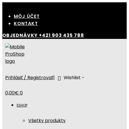
Skip
to
MÔJ ÚČET
content
KONTAKT
OBJEDNÁVKY
+421 903 435 788
Prihlásiť / Registrovať
|
Wishlist -
0,00
€
0
ESHOP
Všetky produkty