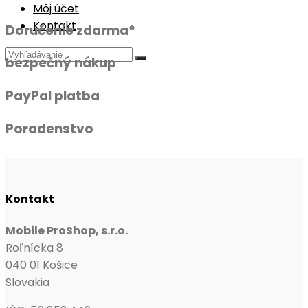
Môj účet
Kontakt
Doručenie zdarma*
bezpečný nákup
PayPal platba
Poradenstvo
Kontakt
Mobile ProShop, s.r.o.
Roľnícka 8
040 01 Košice
Slovakia