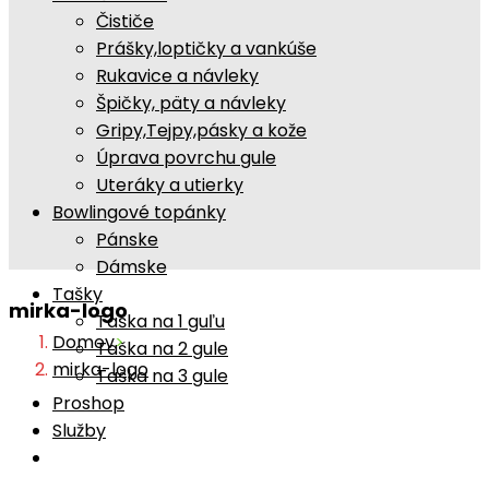
Čističe
Prášky,loptičky a vankúše
Rukavice a návleky
Špičky, päty a návleky
Gripy,Tejpy,pásky a kože
Úprava povrchu gule
Uteráky a utierky
Bowlingové topánky
Pánske
Dámske
Tašky
mirka-logo
Taška na 1 guľu
Domov
>
Taška na 2 gule
mirka-logo
Taška na 3 gule
Proshop
Služby