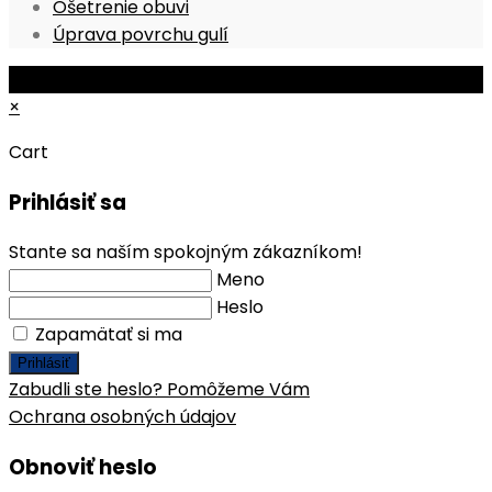
Opens
in
a
Ošetrenie obuvi
in
a
new
Opens
Úprava povrchu gulí
a
new
tab
in
© Copyright 2026 - Mobile ProShop, s.r.o.
new
tab
a
×
tab
new
tab
Cart
Prihlásiť sa
Stante sa naším spokojným zákazníkom!
Meno
Heslo
Zapamätať si ma
Prihlásiť
Zabudli ste heslo? Pomôžeme Vám
Ochrana osobných údajov
Obnoviť heslo