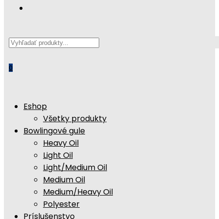
Search
this
website
0
Eshop
Všetky produkty
Bowlingové gule
Heavy Oil
Light Oil
Light/Medium Oil
Medium Oil
Medium/Heavy Oil
Polyester
Príslušenstvo