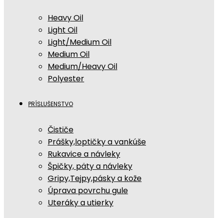
Heavy Oil
Light Oil
Light/Medium Oil
Medium Oil
Medium/Heavy Oil
Polyester
PRÍSLUŠENSTVO
Čističe
Prášky,loptičky a vankúše
Rukavice a návleky
Špičky, päty a návleky
Gripy,Tejpy,pásky a kože
Úprava povrchu gule
Uteráky a utierky