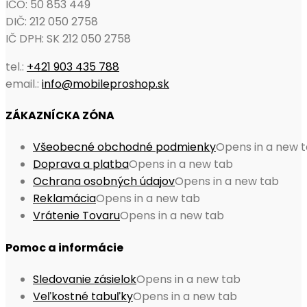
IČO: 50 853 449
DIČ: 212 050 2758
IČ DPH: SK 212 050 2758
tel.:
+421 903 435 788
email.:
info@mobileproshop.sk
ZÁKAZNÍCKA ZÓNA
Všeobecné obchodné podmienky
Opens in a new 
Doprava a platba
Opens in a new tab
Ochrana osobných údajov
Opens in a new tab
Reklamácia
Opens in a new tab
Vrátenie Tovaru
Opens in a new tab
Pomoc a informácie
Sledovanie zásielok
Opens in a new tab
Veľkostné tabuľky
Opens in a new tab