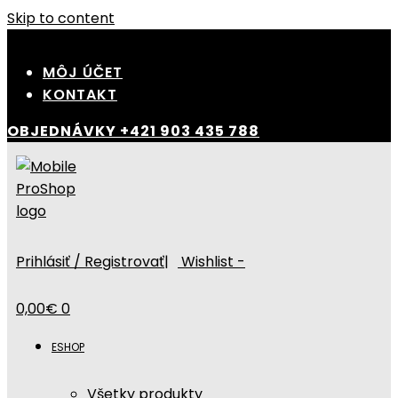
Skip to content
MÔJ ÚČET
KONTAKT
OBJEDNÁVKY
+421 903 435 788
Prihlásiť / Registrovať
|
Wishlist -
0,00
€
0
ESHOP
Všetky produkty