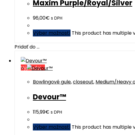
Maxim Purple/Royal/Silver
96,00
€
s DPH
Výber možností
This product has multiple
Pridať do ...
Výpredaj
Bowlingové gule
,
closeout
,
Medium/Heavy o
Devour™
115,99
€
s DPH
Výber možností
This product has multiple