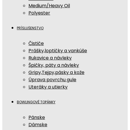
Medium/Heavy Oil
Polyester
PRÍSLUŠENSTVO
Čističe
Prášky,loptičky a vankúše
Rukavice a návleky
Špičky, päty a návleky
Gripy,Tejpy,pásky a kože
Úprava povrchu gule
Uteráky a utierky
BOWLINGOVÉ TOPÁNKY
Pánske
Dámske