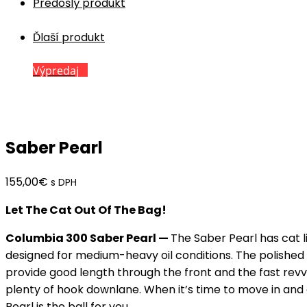
Predošlý produkt
Ďlaší produkt
Výpredaj
Saber Pearl
155,00
€
s DPH
Let The Cat Out Of The Bag!
Columbia 300 Saber Pearl
—
The Saber Pearl has cat li
designed for medium-heavy oil conditions. The polished 
provide good length through the front and the fast rev
plenty of hook downlane. When it’s time to move in and
Pearl is the ball for you.