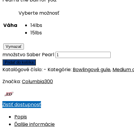
Vyberte možnosť
Váha
14lbs
15lbs
Vymazať
množstvo Saber Pearl
Pridať do košíka
Katalógové číslo:
-
Kategórie:
Bowlingové gule
,
Medium o
Značka:
Columbia300
Zistiť dostupnosť
Popis
Ďalšie informácie