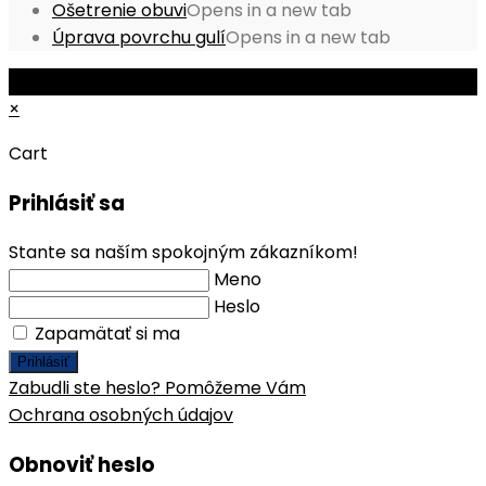
Ošetrenie obuvi
Opens in a new tab
Úprava povrchu gulí
Opens in a new tab
© Copyright 2026 - Mobile ProShop, s.r.o.
×
Cart
Prihlásiť sa
Stante sa naším spokojným zákazníkom!
Meno
Heslo
Zapamätať si ma
Prihlásiť
Zabudli ste heslo? Pomôžeme Vám
Ochrana osobných údajov
Obnoviť heslo