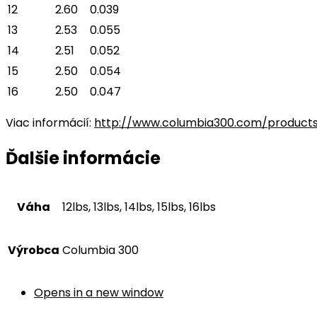
12
2.60
0.039
13
2.53
0.055
14
2.51
0.052
15
2.50
0.054
16
2.50
0.047
Viac informácií:
http://www.columbia300.com/product
Ďalšie informácie
Váha
12lbs, 13lbs, 14lbs, 15lbs, 16lbs
Výrobca
Columbia 300
Opens in a new window