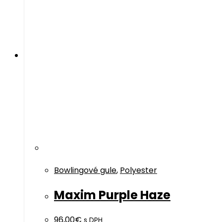
Bowlingové gule
,
Polyester
Maxim Purple Haze
96,00
€
s DPH