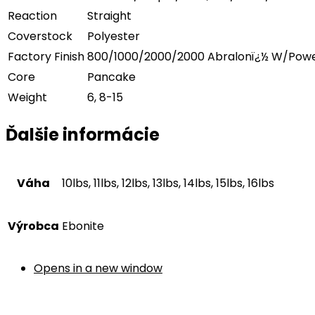
Reaction
Straight
Coverstock
Polyester
Factory Finish
800/1000/2000/2000 Abralonï¿½ W/Powerh
Core
Pancake
Weight
6, 8-15
Ďalšie informácie
Váha
10lbs, 11lbs, 12lbs, 13lbs, 14lbs, 15lbs, 16lbs
Výrobca
Ebonite
Opens in a new window