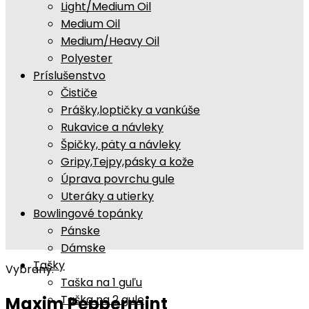
Light/Medium Oil
Medium Oil
Medium/Heavy Oil
Polyester
Príslušenstvo
Čističe
Prášky,loptičky a vankúše
Rukavice a návleky
Špičky, päty a návleky
Gripy,Tejpy,pásky a kože
Úprava povrchu gule
Uteráky a utierky
Bowlingové topánky
Pánske
Dámske
Tašky
Vybraný:
Taška na 1 guľu
Taška na 2 gule
Maxim Peppermint