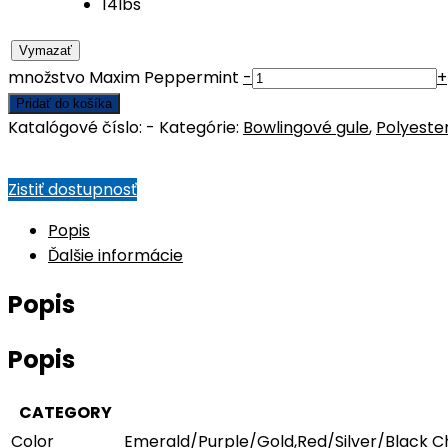
14lbs
Vymazať
množstvo Maxim Peppermint
-
+
Pridať do košíka
Katalógové číslo:
-
Kategórie:
Bowlingové gule
,
Polyeste
Zistiť dostupnosť
Popis
Ďalšie informácie
Popis
Popis
CATEGORY
Color
Emerald/Purple/Gold,Red/Silver/Black Ch