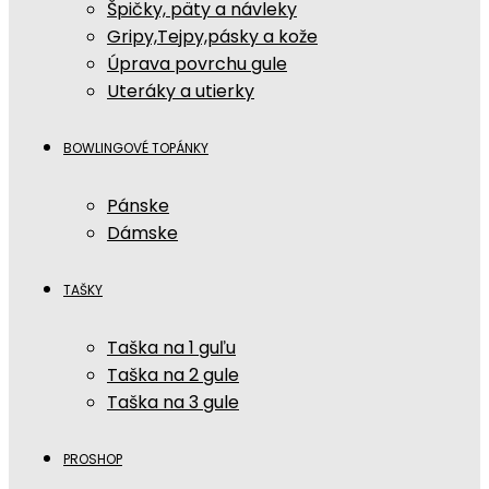
Špičky, päty a návleky
Gripy,Tejpy,pásky a kože
Úprava povrchu gule
Uteráky a utierky
BOWLINGOVÉ TOPÁNKY
Pánske
Dámske
TAŠKY
Taška na 1 guľu
Taška na 2 gule
Taška na 3 gule
PROSHOP