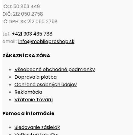
IČO: 50 853 449
DIČ: 212 050 2758
IČ DPH: SK 212 050 2758
tel.:
+421 903 435 788
email.:
info@mobileproshop.sk
ZÁKAZNÍCKA ZÓNA
Opens
Všeobecné obchodné podmienky
Opens
in
Doprava a platba
in
Opens
a
Ochrana osobných údajov
Opens
a
in
new
Reklamácia
in
Opens
new
a
tab
Vrátenie Tovaru
a
in
tab
new
Pomoc a informácie
new
a
tab
tab
new
Opens
Sledovanie zásielok
tab
Opens
in
Veľkostné tabuľky