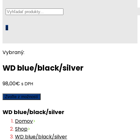
Search
this
website
0
Vybraný:
WD blue/black/silver
98,00
€
s DPH
Zvoľte z možností
WD blue/black/silver
Domov
>
Shop
>
WD blue/black/silver