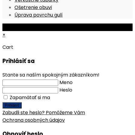
Opens
in
a
Ošetrenie obuvi
in
a
new
Opens
Úprava povrchu gulí
a
new
tab
in
© Copyright 2026 - Mobile ProShop, s.r.o.
new
tab
a
×
tab
new
tab
Cart
Prihlásiť sa
Stante sa naším spokojným zákazníkom!
Meno
Heslo
Zapamätať si ma
Prihlásiť
Zabudli ste heslo? Pomôžeme Vám
Ochrana osobných údajov
Obnoviť heslo