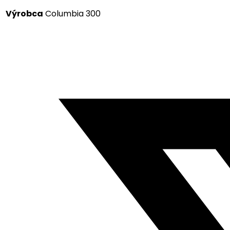
Výrobca
Columbia 300
Opens
in
a
new
window