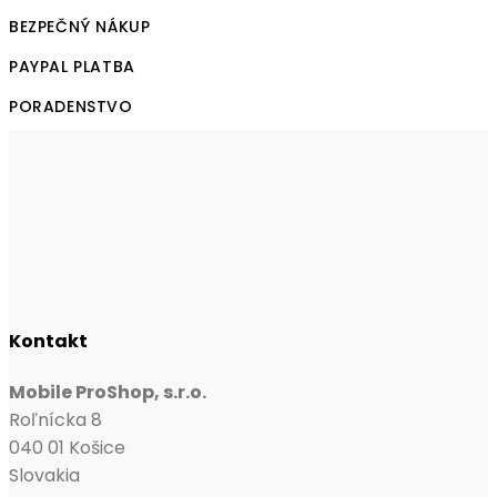
The
BEZPEČNÝ NÁKUP
options
may
PAYPAL PLATBA
be
PORADENSTVO
chosen
on
the
product
page
Kontakt
Mobile ProShop, s.r.o.
Roľnícka 8
040 01 Košice
Slovakia