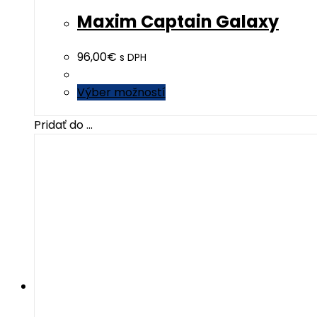
Maxim Captain Galaxy
96,00
€
s DPH
This
Výber možností
product
Pridať do ...
has
multiple
variants.
The
options
may
be
chosen
on
the
product