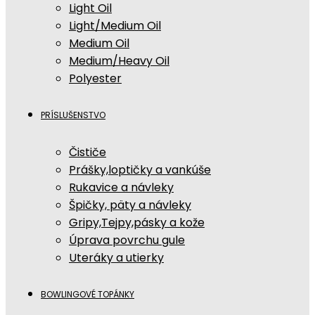
Light Oil
Light/Medium Oil
Medium Oil
Medium/Heavy Oil
Polyester
PRÍSLUŠENSTVO
Čističe
Prášky,loptičky a vankúše
Rukavice a návleky
Špičky, päty a návleky
Gripy,Tejpy,pásky a kože
Úprava povrchu gule
Uteráky a utierky
BOWLINGOVÉ TOPÁNKY