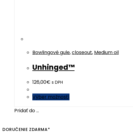
Bowlingové gule
,
closeout
,
Medium oil
Unhinged™
126,00
€
s DPH
This
Výber možností
product
Pridať do ...
has
multiple
variants.
DORUČENIE ZDARMA*