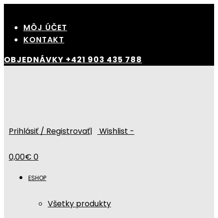
Skip
to
MÔJ ÚČET
content
KONTAKT
OBJEDNÁVKY
+421 903 435 788
Prihlásiť / Registrovať
|
Wishlist -
0,00
€
0
ESHOP
Všetky produkty