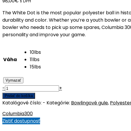
98,00
€
s DPH
The White Dot is the most popular polyester ball in hist
durability and color. Whether you’re a youth bowler or 
bowler who needs to pick up some spares, Columbia 300 h
personality and improve your game.
10lbs
Váha
11lbs
15lbs
Vymazať
množstvo
-
+
WD
Pridať do košíka
blue/black/silver
Katalógové číslo:
-
Kategórie:
Bowlingové gule
,
Polyeste
Columbia300
Zistiť dostupnosť