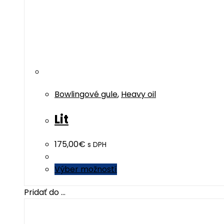
page
Bowlingové gule
,
Heavy oil
Lit
175,00
€
s DPH
This
Výber možností
product
Pridať do ...
has
multiple
variants.