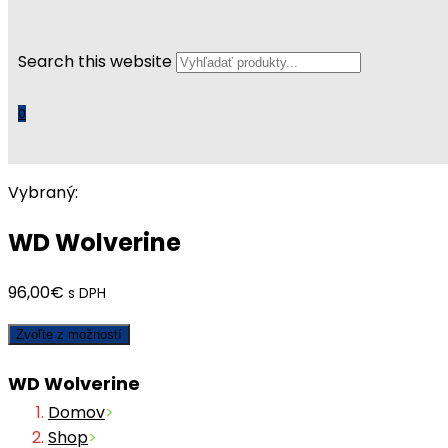
Search this website
0
Vybraný:
WD Wolverine
96,00
€
s DPH
Zvoľte z možností
WD Wolverine
Domov
>
Shop
>