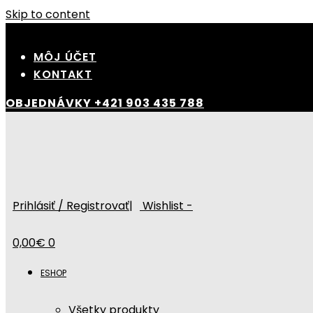
Skip to content
MÔJ ÚČET
KONTAKT
OBJEDNÁVKY
+421 903 435 788
Prihlásiť / Registrovať
|
Wishlist -
0,00
€
0
ESHOP
Všetky produkty