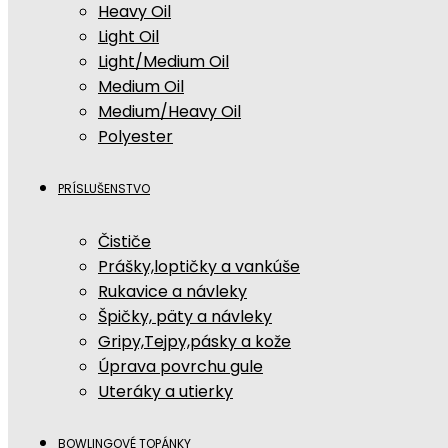
Heavy Oil
Light Oil
Light/Medium Oil
Medium Oil
Medium/Heavy Oil
Polyester
PRÍSLUŠENSTVO
Čističe
Prášky,loptičky a vankúše
Rukavice a návleky
Špičky, päty a návleky
Gripy,Tejpy,pásky a kože
Úprava povrchu gule
Uteráky a utierky
BOWLINGOVÉ TOPÁNKY