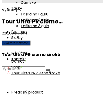
Dámske
Tašky
Vybraný:
Taška na 1 guľu
Taška na 2 gule
Tour Ultra PR čierne…
Taška na 3 gule
Proshop
220,00
€
s DPH
Služby
Zvoľte z možností
Môj účet
Tour Ultra PR čierne široké
Kontakt
Domov
>
Shop
>
Tour Ultra PR čierne široké
Predošlý produkt