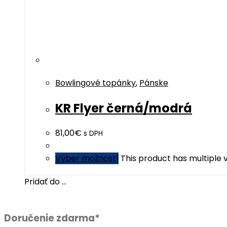
Bowlingové topánky
,
Pánske
KR Flyer černá/modrá
81,00
€
s DPH
Výber možností
This product has multiple
Pridať do ...
Doručenie zdarma*