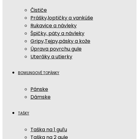
Čističe
Prášky,loptičky a vankúše
Rukavice a návleky
Špičky, päty a návleky
Gripy,Tejpy,pásky a kože
Úprava povrchu gule
Uteráky a utierky
BOWLINGOVÉ TOPÁNKY
Pánske
Dámske
TAŠKY
Taška na 1 guľu
Taška na 2 gule