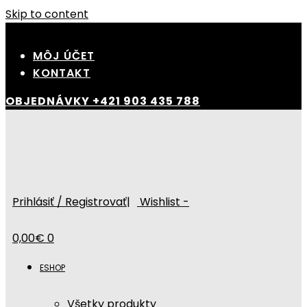
Skip to content
MÔJ ÚČET
KONTAKT
OBJEDNÁVKY
+421 903 435 788
Prihlásiť / Registrovať
|
Wishlist -
0,00
€
0
ESHOP
Všetky produkty