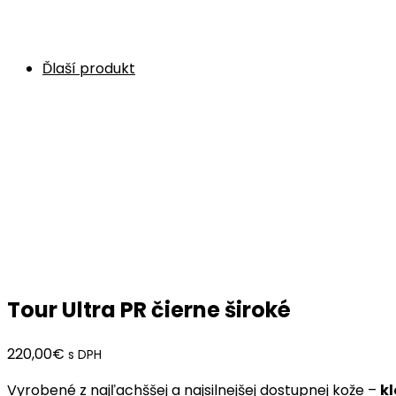
Ďlaší produkt
Tour Ultra PR čierne široké
220,00
€
s DPH
Vyrobené z najľachššej a najsilnejšej dostupnej kože –
k