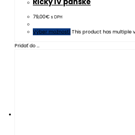
Ricky IV pánske
79,00
€
s DPH
Výber možností
This product has multiple
Pridať do ...