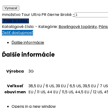
Vymazať
množstvo Tour Ultra PR čierne široké
-
Pridať do košíka
Katalógové číslo:
-
Kategórie:
Bowlingové topánky
,
Páns
Zistiť dostupnosť
Ďalšie informácie
Ďalšie informácie
Výrobca
3G
Veľkosť
38,5 EU / 6 US, 39 EU / 6,5 US, 39,5 EU / 7 US
obuvi men
EU / 11 US, 44 EU / 11,5 US, 44,5 EU / 12 US, 
Opens in a new window