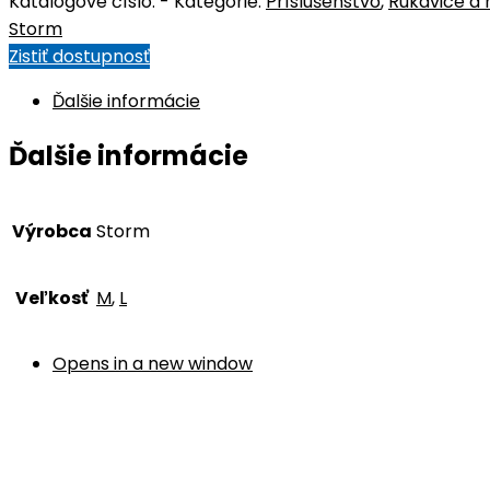
Katalógové číslo:
-
Kategórie:
Príslušenstvo
,
Rukavice a 
Storm
Zistiť dostupnosť
Ďalšie informácie
Ďalšie informácie
Výrobca
Storm
Veľkosť
M
,
L
Opens in a new window