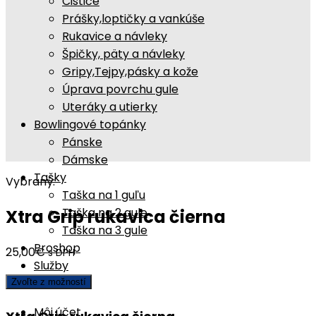
Čističe
Prášky,loptičky a vankúše
Rukavice a návleky
Špičky, päty a návleky
Gripy,Tejpy,pásky a kože
Úprava povrchu gule
Uteráky a utierky
Bowlingové topánky
Pánske
Dámske
Tašky
Vybraný:
Taška na 1 guľu
Taška na 2 gule
Xtra Grip rukavica čierna
Taška na 3 gule
Proshop
25,00
€
s DPH
Služby
Zvoľte z možností
Môj účet