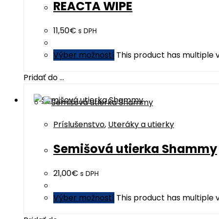
REACTA WIPE
11,50
€
s DPH
Výber možností
This product has multiple
Pridať do ...
Príslušenstvo
,
Uteráky a utierky
Semišová utierka Shammy
21,00
€
s DPH
Výber možností
This product has multiple