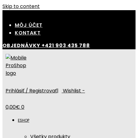
Skip to content
MÔJ ÚČET
KONTAKT
OBJEDNÁVKY
+421 903 435 788
Prihlásiť / Registrovať
|
Wishlist -
0,00
€
0
ESHOP
Všetky produkty