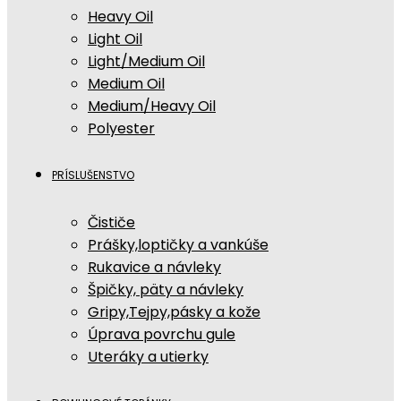
Heavy Oil
Light Oil
Light/Medium Oil
Medium Oil
Medium/Heavy Oil
Polyester
PRÍSLUŠENSTVO
Čističe
Prášky,loptičky a vankúše
Rukavice a návleky
Špičky, päty a návleky
Gripy,Tejpy,pásky a kože
Úprava povrchu gule
Uteráky a utierky