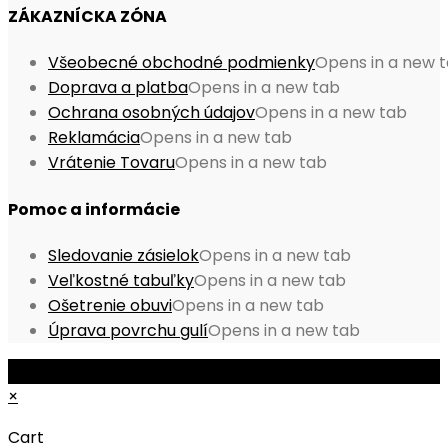
ZÁKAZNÍCKA ZÓNA
Všeobecné obchodné podmienky
Opens in a new 
Doprava a platba
Opens in a new tab
Ochrana osobných údajov
Opens in a new tab
Reklamácia
Opens in a new tab
Vrátenie Tovaru
Opens in a new tab
Pomoc a informácie
Sledovanie zásielok
Opens in a new tab
Veľkostné tabuľky
Opens in a new tab
Ošetrenie obuvi
Opens in a new tab
Úprava povrchu gulí
Opens in a new tab
© Copyright 2026 - Mobile ProShop, s.r.o.
×
Cart