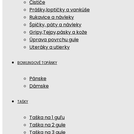
Čističe
Prášky,loptičky a vankúše
Rukavice a návleky
Špičky, päty a návleky
Gripy,Tejpy,pásky a kože
Úprava povrchu gule
Uteráky a utierky
BOWLINGOVÉ TOPÁNKY
Pánske
Dámske
TAŠKY
Taška na 1 guľu
Taška na 2 gule
Taška na 3 gule