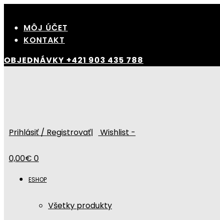
Skip
to
MÔJ ÚČET
content
KONTAKT
OBJEDNÁVKY
+421 903 435 788
Prihlásiť / Registrovať
|
Wishlist -
0,00
€
0
ESHOP
Všetky produkty