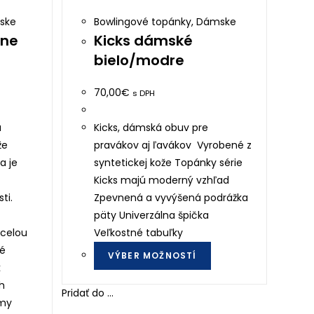
ske
Bowlingové topánky
,
Dámske
rne
Kicks dámské
bielo/modre
70,00
€
s DPH
a
Kicks, dámská obuv pre
že
pravákov aj ľavákov Vyrobené z
a je
syntetickej kože Topánky série
Kicks majú moderný vzhľad
ti.
Zpevnená a vyvýšená podrážka
päty Univerzálna špička
 celou
Veľkostné tabuľky
This
ré
VÝBER MOŽNOSTÍ
product
k
has
h
Pridať do ...
multiple
ámy