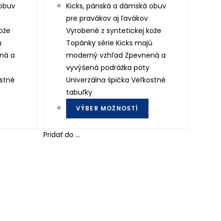
 obuv
Kicks, pánská a dámská obuv
pre pravákov aj ľavákov
ože
Vyrobené z syntetickej kože
ú
Topánky série Kicks majú
ná a
moderný vzhľad Zpevnená a
vyvýšená podrážka päty
ostné
Univerzálna špička Veľkostné
tabuľky
This
This
VÝBER MOŽNOSTÍ
product
product
has
has
Pridať do ...
multiple
multiple
variants.
variants.
The
The
options
options
may
may
be
be
chosen
chosen