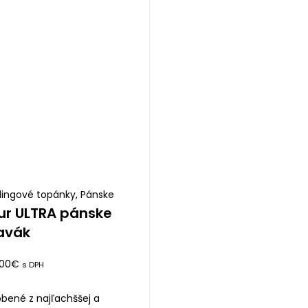
the
product
page
lingové topánky
,
Pánske
ur ULTRA pánske
avák
,00
€
s DPH
bené z najľachššej a