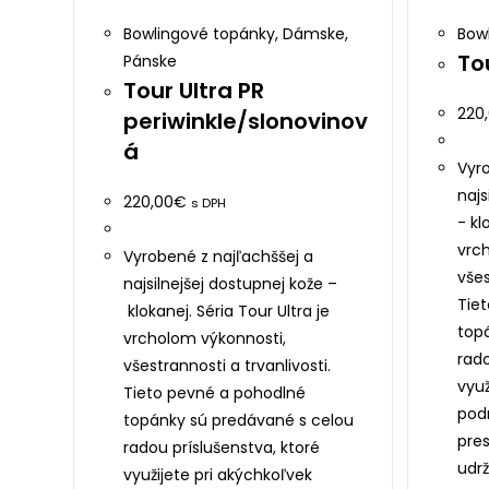
Bowlingové topánky
,
Dámske
,
Bow
To
Pánske
Tour Ultra PR
220
periwinkle/slonovinov
á
Vyro
najs
220,00
€
s DPH
- kl
vrc
Vyrobené z najľachššej a
všes
najsilnejšej dostupnej kože –
Tie
klokanej. Séria Tour Ultra je
top
vrcholom výkonnosti,
rado
všestrannosti a trvanlivosti.
využ
Tieto pevné a pohodlné
pod
topánky sú predávané s celou
pre
radou príslušenstva, ktoré
udrž
využijete pri akýchkoľvek