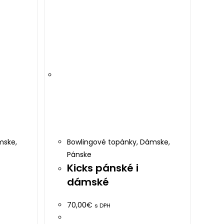
product
page
mske
,
Bowlingové topánky
,
Dámske
,
Pánske
Kicks pánské i
dámské
70,00
€
s DPH