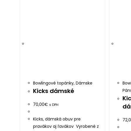
on
the
product
page
Bowlingové topánky
,
Dámske
Bow
Kicks dámské
Pán
Ki
70,00
€
s DPH
dá
Kicks, dámská obuv pre
72,
pravákov aj ľavákov Vyrobené z