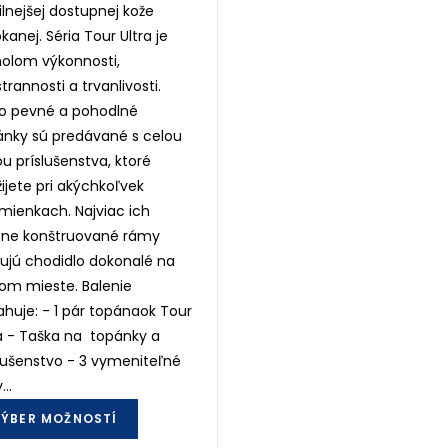
ilnejšej dostupnej kože
okanej. Séria Tour Ultra je
holom výkonnosti,
trannosti a trvanlivosti.
to pevné a pohodlné
ánky sú predávané s celou
u príslušenstva, ktoré
ijete pri akýchkoľvek
mienkach. Najviac ich
sne konštruované rámy
ujú chodidlo dokonalé na
om mieste. Balenie
huje: - 1 pár topánaok Tour
a - Taška na topánky a
lušenstvo - 3 vymeniteľné
y…
This
ÝBER MOŽNOSTÍ
product