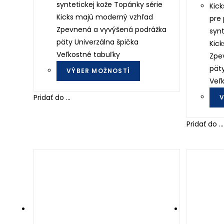
syntetickej kože Topánky série
Kic
Kicks majú moderný vzhľad
pre
Zpevnená a vyvýšená podrážka
synt
päty Univerzálna špička
Kic
Veľkostné tabuľky
Zpe
This
päty
VÝBER MOŽNOSTÍ
product
Veľ
has
Pridať do ...
V
multiple
variants.
Pridať do ...
The
options
may
be
chosen
on
the
product