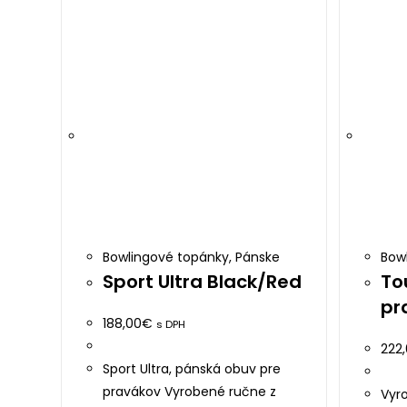
page
Bowlingové topánky
,
Pánske
Bow
Sport Ultra Black/Red
To
pr
188,00
€
s DPH
222
Sport Ultra, pánská obuv pre
pravákov Vyrobené ručne z
Vyro