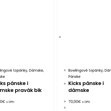
page
lingové topánky
,
Dámske
,
Bowlingové topánky
,
Dá
ske
Pánske
cks pánske i
Kicks pánske i
mske pravák blk
dámske
00
€
70,00
€
s DPH
s DPH