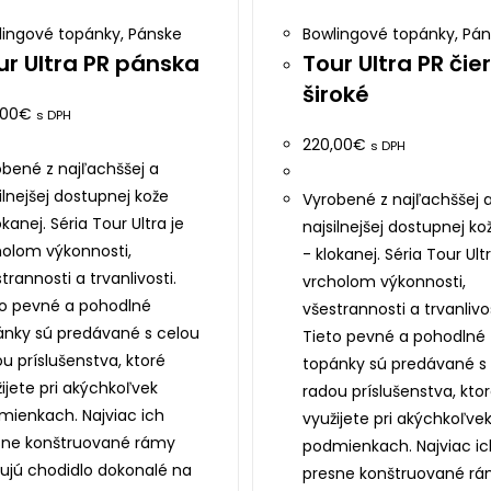
lingové topánky
,
Pánske
Bowlingové topánky
,
Pán
ur Ultra PR pánska
Tour Ultra PR čie
široké
,00
€
s DPH
220,00
€
s DPH
bené z najľachššej a
ilnejšej dostupnej kože
Vyrobené z najľachššej 
okanej. Séria Tour Ultra je
najsilnejšej dostupnej ko
holom výkonnosti,
- klokanej. Séria Tour Ultr
trannosti a trvanlivosti.
vrcholom výkonnosti,
to pevné a pohodlné
všestrannosti a trvanlivos
ánky sú predávané s celou
Tieto pevné a pohodlné
u príslušenstva, ktoré
topánky sú predávané s
ijete pri akýchkoľvek
radou príslušenstva, kto
mienkach. Najviac ich
využijete pri akýchkoľve
sne konštruované rámy
podmienkach. Najviac ic
ujú chodidlo dokonalé na
presne konštruované r