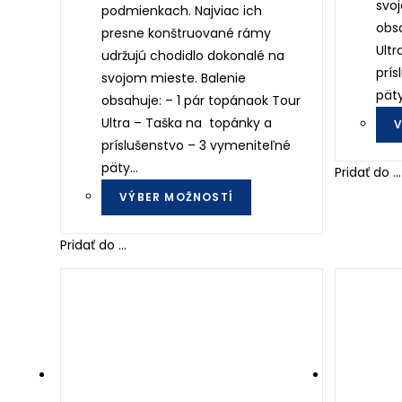
svoj
podmienkach. Najviac ich
obsa
presne konštruované rámy
Ultr
udržujú chodidlo dokonalé na
prís
svojom mieste. Balenie
pät
obsahuje: – 1 pár topánaok Tour
Ultra – Taška na topánky a
V
príslušenstvo – 3 vymeniteľné
päty…
Pridať do ...
This
VÝBER MOŽNOSTÍ
product
has
Pridať do ...
multiple
variants.
The
options
may
be
chosen