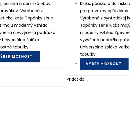
ks, pánská a dámská obuv
Kicks, pánská a dámská
 pravákov Vyrobené z
pre pravákov aj ľavákov
etickej kože Topánky série
Vyrobené z syntetickej k
ks majú moderný vzhľad
Topánky série Kicks maj
vnená a vyvýšená podrážka
moderný vzhľad Zpevne
 Univerzálna špička
vyvýšená podrážka päty
kostné tabuľky
Univerzálna špička Veľk
This
tabuľky
ÝBER MOŽNOSTÍ
product
VÝBER MOŽNOSTÍ
has
multiple
Pridať do ...
variants.
The
options
may
be
chosen
on