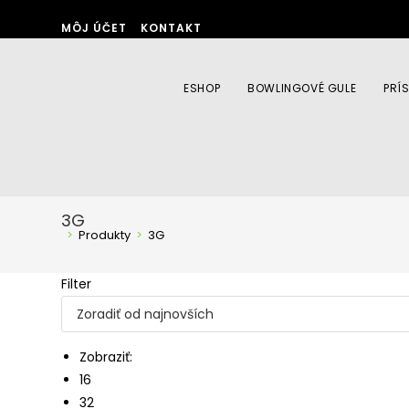
Skip
MÔJ ÚČET
KONTAKT
to
content
ESHOP
BOWLINGOVÉ GULE
PRÍ
3G
>
Produkty
>
3G
Filter
Zobraziť:
16
32