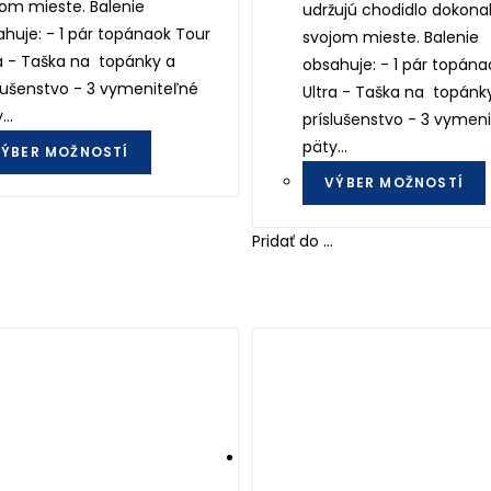
om mieste. Balenie
udržujú chodidlo dokona
huje: - 1 pár topánaok Tour
svojom mieste. Balenie
a - Taška na topánky a
obsahuje: - 1 pár topána
lušenstvo - 3 vymeniteľné
Ultra - Taška na topánk
y…
príslušenstvo - 3 vymen
This
päty…
ÝBER MOŽNOSTÍ
product
VÝBER MOŽNOSTÍ
has
multiple
Pridať do ...
variants.
The
options
may
be
chosen
on
the
product