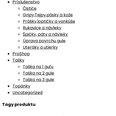
Príslušenstvo
Čističe
Gripy,Tejpy,pásky a kože
Prášky,loptičky a vankúše
Rukavice a návleky
Špičky, päty a návleky
Úprava povrchu gule
Uteráky a utierky
ProShop
Tašky
Taška na 1 guľu
Taška na 2 gule
Taška na 3 gule
Topánky
Uncategorized
Tagy produktu