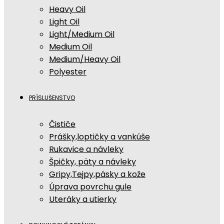
Heavy Oil
Light Oil
Light/Medium Oil
Medium Oil
Medium/Heavy Oil
Polyester
PRÍSLUŠENSTVO
Čističe
Prášky,loptičky a vankúše
Rukavice a návleky
Špičky, päty a návleky
Gripy,Tejpy,pásky a kože
Úprava povrchu gule
Uteráky a utierky