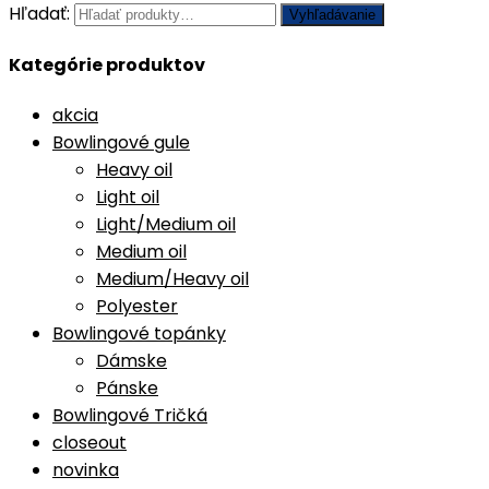
Hľadať:
Vyhľadávanie
Kategórie produktov
akcia
Bowlingové gule
Heavy oil
Light oil
Light/Medium oil
Medium oil
Medium/Heavy oil
Polyester
Bowlingové topánky
Dámske
Pánske
Bowlingové Tričká
closeout
novinka