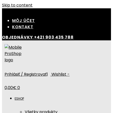
Skip to content
MÔJ ÚČET
KONTAKT
OBJEDNÁVKY
+421 903 435 788
Prihlásiť / Registrovať
|
Wishlist -
0,00
€
0
ESHOP
Všetky produkty