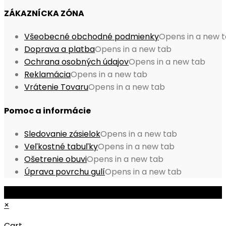
ZÁKAZNÍCKA ZÓNA
Všeobecné obchodné podmienky
Opens in a new 
Doprava a platba
Opens in a new tab
Ochrana osobných údajov
Opens in a new tab
Reklamácia
Opens in a new tab
Vrátenie Tovaru
Opens in a new tab
Pomoc a informácie
Sledovanie zásielok
Opens in a new tab
Veľkostné tabuľky
Opens in a new tab
Ošetrenie obuvi
Opens in a new tab
Úprava povrchu gulí
Opens in a new tab
© Copyright 2026 - Mobile ProShop, s.r.o.
×
Cart