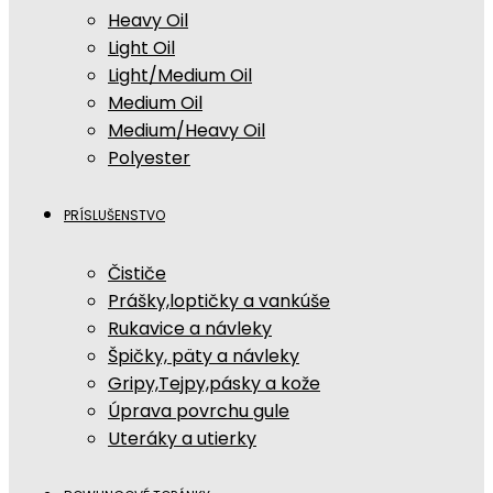
Heavy Oil
Light Oil
Light/Medium Oil
Medium Oil
Medium/Heavy Oil
Polyester
PRÍSLUŠENSTVO
Čističe
Prášky,loptičky a vankúše
Rukavice a návleky
Špičky, päty a návleky
Gripy,Tejpy,pásky a kože
Úprava povrchu gule
Uteráky a utierky