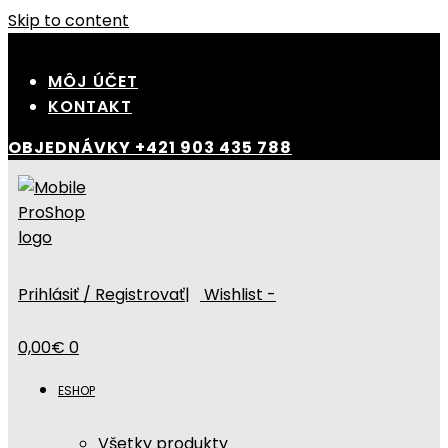
Skip to content
MÔJ ÚČET
KONTAKT
OBJEDNÁVKY
+421 903 435 788
Prihlásiť / Registrovať
|
Wishlist -
0,00
€
0
ESHOP
Všetky produkty