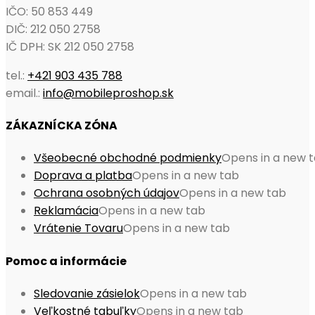
IČO: 50 853 449
DIČ: 212 050 2758
IČ DPH: SK 212 050 2758
tel.:
+421 903 435 788
email.:
info@mobileproshop.sk
ZÁKAZNÍCKA ZÓNA
Všeobecné obchodné podmienky
Opens in a new 
Doprava a platba
Opens in a new tab
Ochrana osobných údajov
Opens in a new tab
Reklamácia
Opens in a new tab
Vrátenie Tovaru
Opens in a new tab
Pomoc a informácie
Sledovanie zásielok
Opens in a new tab
Veľkostné tabuľky
Opens in a new tab