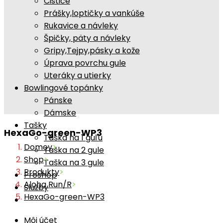
Čističe
Prášky,loptičky a vankúše
Rukavice a návleky
Špičky, päty a návleky
Gripy,Tejpy,pásky a kože
Úprava povrchu gule
Uteráky a utierky
Bowlingové topánky
Pánske
Dámske
Tašky
HexaGo-green-WP3
Taška na 1 guľu
Domov
>
Taška na 2 gule
Shop
>
Taška na 3 gule
Produkty
>
Proshop
Aloha Run/R
>
Služby
HexaGo-green-WP3
Môj účet