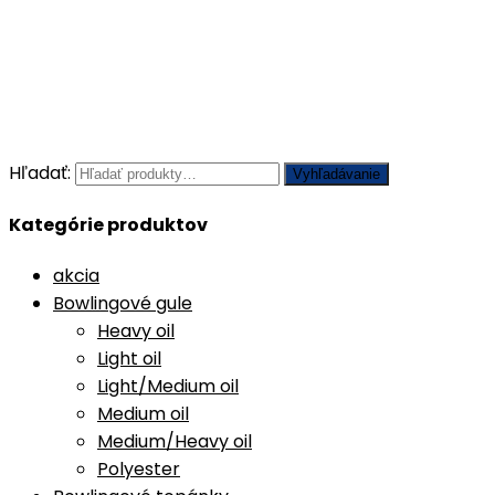
Hľadať:
Vyhľadávanie
Kategórie produktov
akcia
Bowlingové gule
Heavy oil
Light oil
Light/Medium oil
Medium oil
Medium/Heavy oil
Polyester