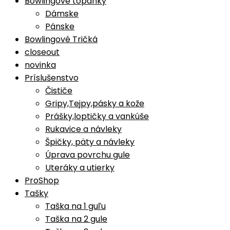
Bowlingové topánky
Dámske
Pánske
Bowlingové Tričká
closeout
novinka
Príslušenstvo
Čističe
Gripy,Tejpy,pásky a kože
Prášky,loptičky a vankúše
Rukavice a návleky
Špičky, päty a návleky
Úprava povrchu gule
Uteráky a utierky
ProShop
Tašky
Taška na 1 guľu
Taška na 2 gule