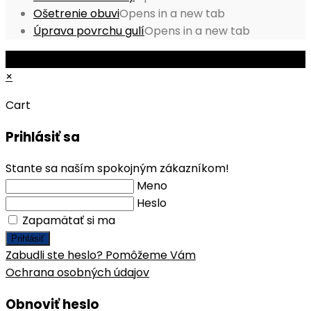
Ošetrenie obuvi
Opens in a new tab
Úprava povrchu gulí
Opens in a new tab
© Copyright 2026 - Mobile ProShop, s.r.o.
×
Cart
Prihlásiť sa
Stante sa naším spokojným zákazníkom!
Meno
Heslo
Zapamätať si ma
Prihlásiť
Zabudli ste heslo? Pomôžeme Vám
Ochrana osobných údajov
Obnoviť heslo