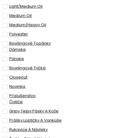
Light/Medium Oil
Medium Oil
Medium/Heavy Oil
Polyester
Bowlingové Topánky
Dámske
Pánske
Bowlingové Tričká
Closeout
Novinka
Príslušenstvo
Čističe
Gripy,Tejpy,pásky A Kože
Prášky,loptičky A Vankúše
Rukavice A Návleky