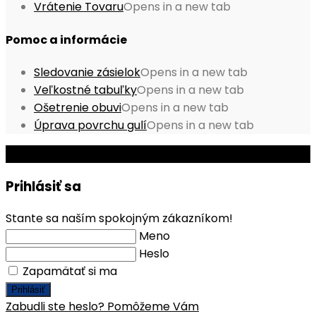
Vrátenie Tovaru
Opens in a new tab
Pomoc a informácie
Sledovanie zásielok
Opens in a new tab
Veľkostné tabuľky
Opens in a new tab
Ošetrenie obuvi
Opens in a new tab
Úprava povrchu gulí
Opens in a new tab
© Copyright 2026 - Mobile ProShop, s.r.o.
Prihlásiť sa
Stante sa naším spokojným zákazníkom!
Meno
Heslo
Zapamätať si ma
Prihlásiť
Zabudli ste heslo? Pomôžeme Vám