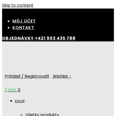
Skip to content
MÔJ ÚČET
KONTAKT
OBJEDNÁVKY
+421 903 435 788
Prihlásiť / Registrovať
|
Wishlist -
0,00
€
0
ESHOP
Všetky produkty