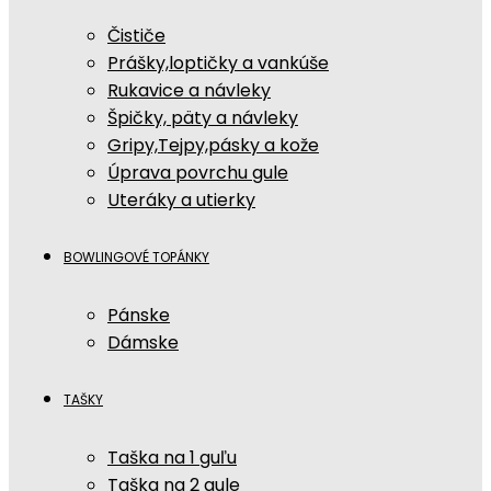
Čističe
Prášky,loptičky a vankúše
Rukavice a návleky
Špičky, päty a návleky
Gripy,Tejpy,pásky a kože
Úprava povrchu gule
Uteráky a utierky
BOWLINGOVÉ TOPÁNKY
Pánske
Dámske
TAŠKY
Taška na 1 guľu
Taška na 2 gule