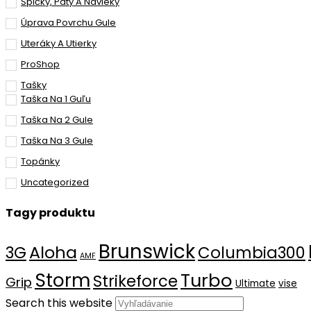
Špičky, Päty A Návleky
Úprava Povrchu Gule
Uteráky A Utierky
ProShop
Tašky
Taška Na 1 Guľu
Taška Na 2 Gule
Taška Na 3 Gule
Topánky
Uncategorized
Tagy produktu
Brunswick
Aloha
3G
Columbia300
AMF
Storm
Turbo
Strikeforce
Grip
Ultimate
vise
Search this website