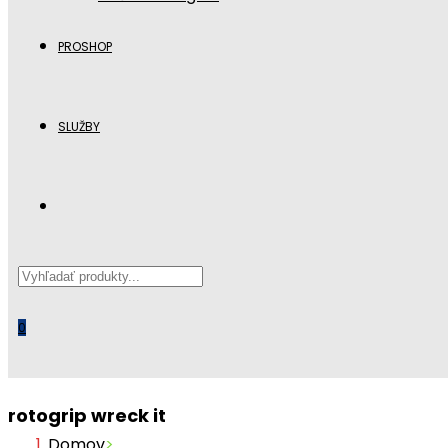
PROSHOP
SLUŽBY
Search
this
website
0
rotogrip wreck it
Domov
>