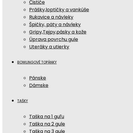
Čističe
Prášky,loptičky a vankúše
Rukavice a návleky
Špičky, päty a návleky
Gripy,Tejpy,pásky a kože
Úprava povrchu gule
Uteráky a utierky
BOWLINGOVÉ TOPÁNKY
Pánske
Dámske
TAŠKY
Taška na 1 guľu
Taška na 2 gule
Taška na 3 gule