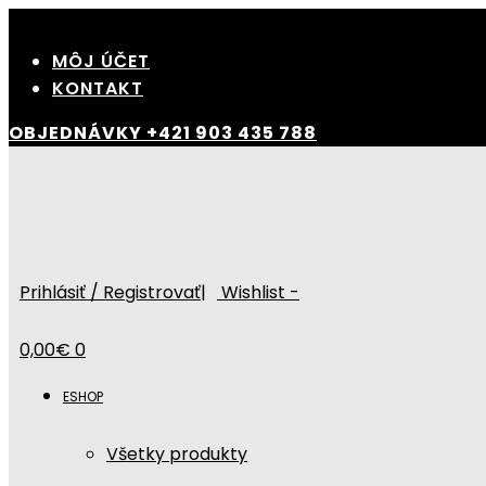
Skip
to
MÔJ ÚČET
content
KONTAKT
OBJEDNÁVKY
+421 903 435 788
Prihlásiť / Registrovať
|
Wishlist -
0,00
€
0
ESHOP
Všetky produkty