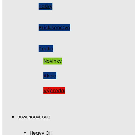
Tašky
Príslušenstvo
Tričká
Novinky
Akcia
Výpredaj
BOWLINGOVÉ GULE
Heavy Oil