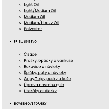
Light Oil
Light/Medium Oil
Medium Oil
Medium/Heavy Oil
Polyester
PRÍSLUŠENSTVO
Čističe
Prášky,loptičky a vankúše
Rukavice a návleky
Špičky, päty a návleky
Gripy,Tejpy,pásky a kože
Úprava povrchu gule
Uteráky a utierky
BOWLINGOVÉ TOPÁNKY