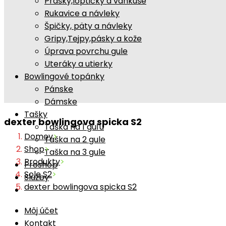
Prášky,loptičky a vankúše
Rukavice a návleky
Špičky, päty a návleky
Gripy,Tejpy,pásky a kože
Úprava povrchu gule
Uteráky a utierky
Bowlingové topánky
Pánske
Dámske
Tašky
dexter bowlingova spicka S2
Taška na 1 guľu
Domov
>
Taška na 2 gule
Shop
>
Taška na 3 gule
Produkty
>
Proshop
Sole S2
>
Služby
dexter bowlingova spicka S2
Môj účet
Kontakt