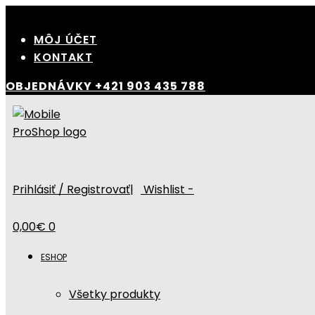
Skip
to
MÔJ ÚČET
content
KONTAKT
OBJEDNÁVKY
+421 903 435 788
Prihlásiť / Registrovať
|
Wishlist -
0,00
€
0
ESHOP
Všetky produkty