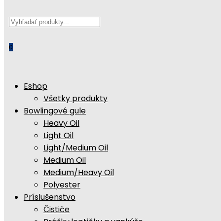
Search
this
website
0
Eshop
Všetky produkty
Bowlingové gule
Heavy Oil
Light Oil
Light/Medium Oil
Medium Oil
Medium/Heavy Oil
Polyester
Príslušenstvo
Čističe