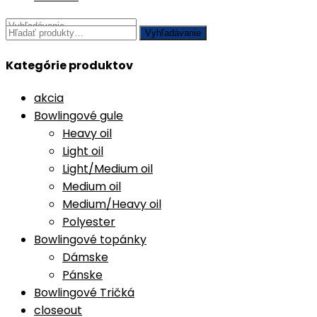
Hľadať:
Vyhľadávanie
Kategórie produktov
akcia
Bowlingové gule
Heavy oil
Light oil
Light/Medium oil
Medium oil
Medium/Heavy oil
Polyester
Bowlingové topánky
Dámske
Pánske
Bowlingové Tričká
closeout