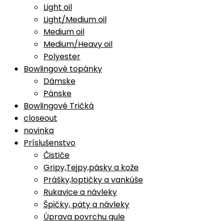
Light oil
Light/Medium oil
Medium oil
Medium/Heavy oil
Polyester
Bowlingové topánky
Dámske
Pánske
Bowlingové Tričká
closeout
novinka
Príslušenstvo
Čističe
Gripy,Tejpy,pásky a kože
Prášky,loptičky a vankúše
Rukavice a návleky
Špičky, päty a návleky
Úprava povrchu gule