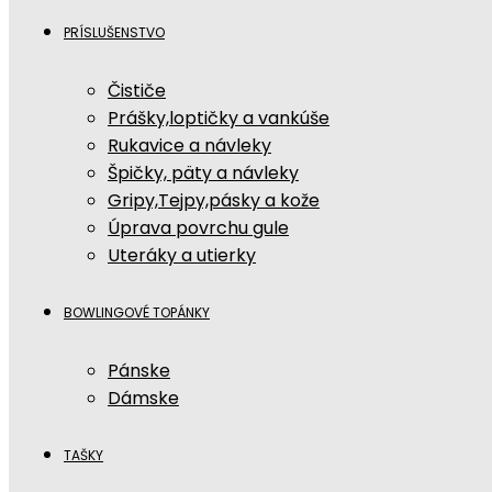
PRÍSLUŠENSTVO
Čističe
Prášky,loptičky a vankúše
Rukavice a návleky
Špičky, päty a návleky
Gripy,Tejpy,pásky a kože
Úprava povrchu gule
Uteráky a utierky
BOWLINGOVÉ TOPÁNKY
Pánske
Dámske
TAŠKY