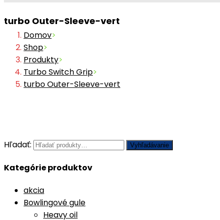
turbo Outer-Sleeve-vert
Domov
>
Shop
>
Produkty
>
Turbo Switch Grip
>
turbo Outer-Sleeve-vert
Hľadať:
Vyhľadávanie
Kategórie produktov
akcia
Bowlingové gule
Heavy oil