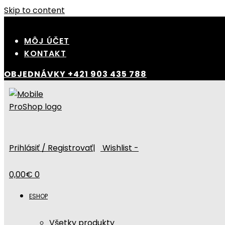
Skip to content
MÔJ ÚČET
KONTAKT
OBJEDNÁVKY
+421 903 435 788
Prihlásiť / Registrovať
|
Wishlist -
0,00
€
0
ESHOP
Všetky produkty