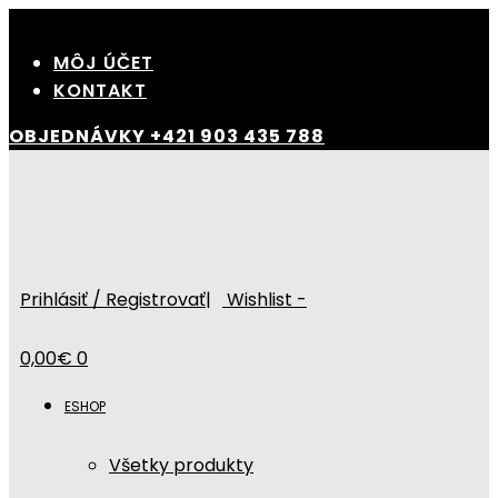
Skip
to
MÔJ ÚČET
content
KONTAKT
OBJEDNÁVKY
+421 903 435 788
Prihlásiť / Registrovať
|
Wishlist -
0,00
€
0
ESHOP
Všetky produkty