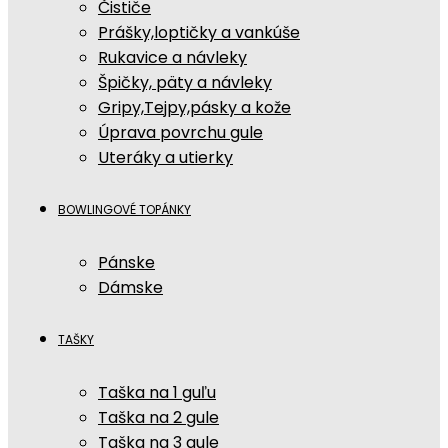
Čističe
Prášky,loptičky a vankúše
Rukavice a návleky
Špičky, päty a návleky
Gripy,Tejpy,pásky a kože
Úprava povrchu gule
Uteráky a utierky
BOWLINGOVÉ TOPÁNKY
Pánske
Dámske
TAŠKY
Taška na 1 guľu
Taška na 2 gule
Taška na 3 gule