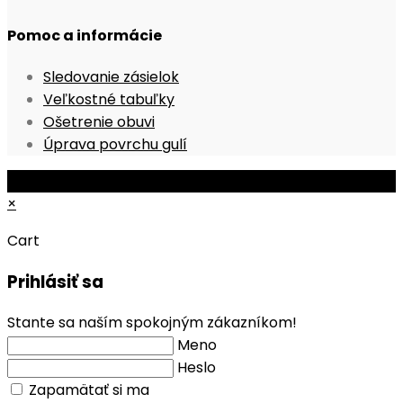
a
in
tab
new
Pomoc a informácie
new
a
tab
tab
new
Opens
Sledovanie zásielok
tab
Opens
in
Veľkostné tabuľky
Opens
in
a
Ošetrenie obuvi
in
a
new
Opens
Úprava povrchu gulí
a
new
tab
in
© Copyright 2026 - Mobile ProShop, s.r.o.
new
tab
a
×
tab
new
tab
Cart
Prihlásiť sa
Stante sa naším spokojným zákazníkom!
Meno
Heslo
Zapamätať si ma