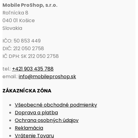
Mobile ProShop, s.r.o.
Roľnícka 8
040 01 Košice
Slovakia
IČO: 50 853 449
DIČ: 212 050 2758
IČ DPH: SK 212 050 2758
tel.:
+421 903 435 788
email.:
info@mobileproshop.sk
ZÁKAZNÍCKA ZÓNA
Opens
Všeobecné obchodné podmienky
Opens
in
Doprava a platba
in
Opens
a
Ochrana osobných údajov
Opens
a
in
new
Reklamácia
in
Opens
new
a
tab
Vrátenie Tovaru