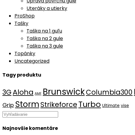
Úprava povrchu gule
Uteráky a utierky
ProShop
Tašky
Taška na 1 guľu
Taška na 2 gule
Taška na 3 gule
Topánky
Uncategorized
Tagy produktu
Brunswick
Aloha
3G
Columbia300
AMF
Storm
Turbo
Strikeforce
Grip
Ultimate
vise
Search
this
Najnovšie komentáre
website