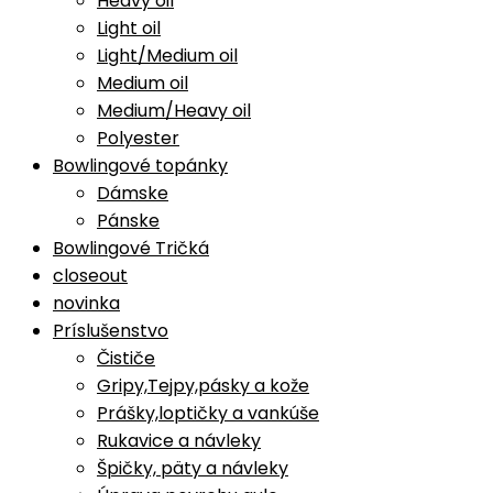
Heavy oil
Light oil
Light/Medium oil
Medium oil
Medium/Heavy oil
Polyester
Bowlingové topánky
Dámske
Pánske
Bowlingové Tričká
closeout
novinka
Príslušenstvo
Čističe
Gripy,Tejpy,pásky a kože
Prášky,loptičky a vankúše
Rukavice a návleky
Špičky, päty a návleky