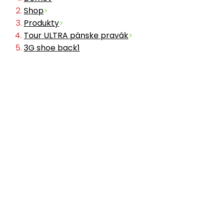
Shop
>
Produkty
>
Tour ULTRA pánske pravák
>
3G shoe back1