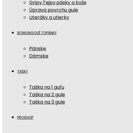
Gripy,Tejpy,pásky a kože
Úprava povrchu gule
Uteráky a utierky
BOWLINGOVÉ TOPÁNKY
Pánske
Dámske
TAŠKY
Taška na 1 guľu
Taška na 2 gule
Taška na 3 gule
PROSHOP