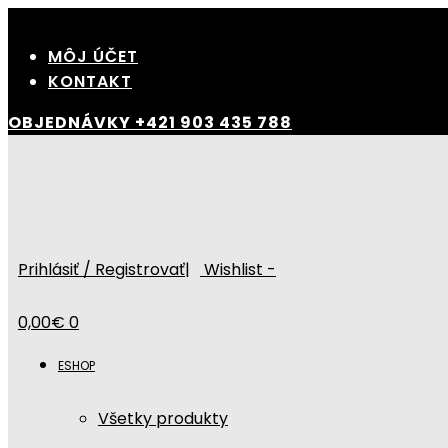
Skip
to
MÔJ ÚČET
content
KONTAKT
OBJEDNÁVKY
+421 903 435 788
Prihlásiť / Registrovať
|
Wishlist -
0,00
€
0
ESHOP
Všetky produkty