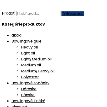
Hľadať:
Vyhľadávanie
Kategórie produktov
akcia
Bowlingové gule
Heavy oil
Light oil
Light/Medium oil
Medium oil
Medium/Heavy oil
Polyester
Bowlingové topánky
Dámske
Pánske
Bowlingové Tričká
closeout