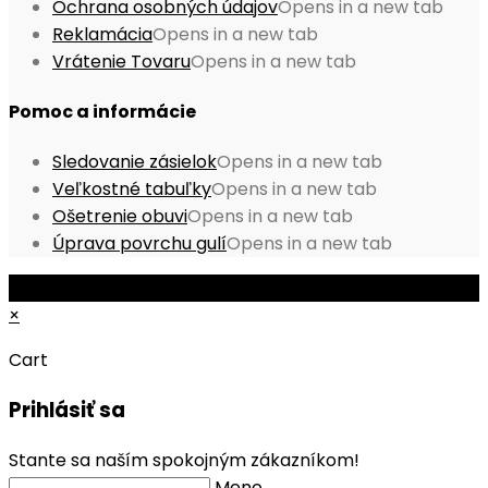
Ochrana osobných údajov
Opens in a new tab
Reklamácia
Opens in a new tab
Vrátenie Tovaru
Opens in a new tab
Pomoc a informácie
Sledovanie zásielok
Opens in a new tab
Veľkostné tabuľky
Opens in a new tab
Ošetrenie obuvi
Opens in a new tab
Úprava povrchu gulí
Opens in a new tab
© Copyright 2026 - Mobile ProShop, s.r.o.
×
Cart
Prihlásiť sa
Stante sa naším spokojným zákazníkom!
Meno