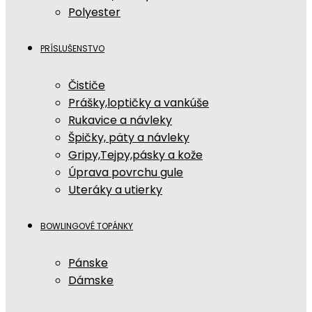
Polyester
PRÍSLUŠENSTVO
Čističe
Prášky,loptičky a vankúše
Rukavice a návleky
Špičky, päty a návleky
Gripy,Tejpy,pásky a kože
Úprava povrchu gule
Uteráky a utierky
BOWLINGOVÉ TOPÁNKY
Pánske
Dámske