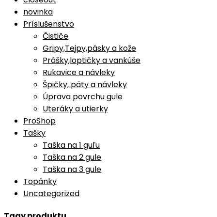
novinka
Príslušenstvo
Čističe
Gripy,Tejpy,pásky a kože
Prášky,loptičky a vankúše
Rukavice a návleky
Špičky, päty a návleky
Úprava povrchu gule
Uteráky a utierky
ProShop
Tašky
Taška na 1 guľu
Taška na 2 gule
Taška na 3 gule
Topánky
Uncategorized
Tagy produktu