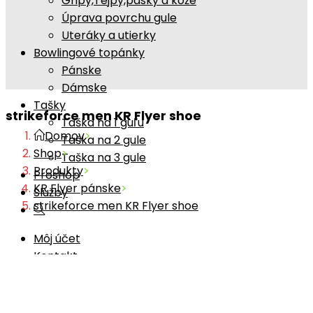
Gripy,Tejpy,pásky a kože
Úprava povrchu gule
Uteráky a utierky
Bowlingové topánky
Pánske
Dámske
Tašky
strikeforce men KR Flyer shoe
Taška na 1 guľu
Domov
>
Taška na 2 gule
Shop
>
Taška na 3 gule
Produkty
>
Proshop
KR Flyer pánske
>
Služby
strikeforce men KR Flyer shoe
Môj účet
Kontakt