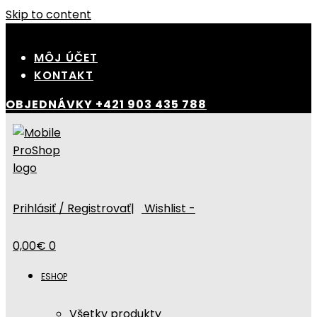
Skip to content
MÔJ ÚČET
KONTAKT
OBJEDNÁVKY
+421 903 435 788
Prihlásiť / Registrovať
|
Wishlist -
0,00
€
0
ESHOP
Všetky produkty