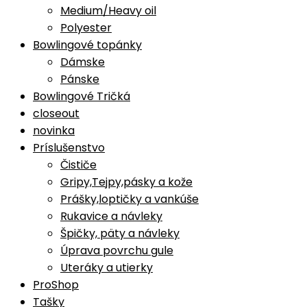
Medium/Heavy oil
Polyester
Bowlingové topánky
Dámske
Pánske
Bowlingové Tričká
closeout
novinka
Príslušenstvo
Čističe
Gripy,Tejpy,pásky a kože
Prášky,loptičky a vankúše
Rukavice a návleky
Špičky, päty a návleky
Úprava povrchu gule
Uteráky a utierky
ProShop
Tašky