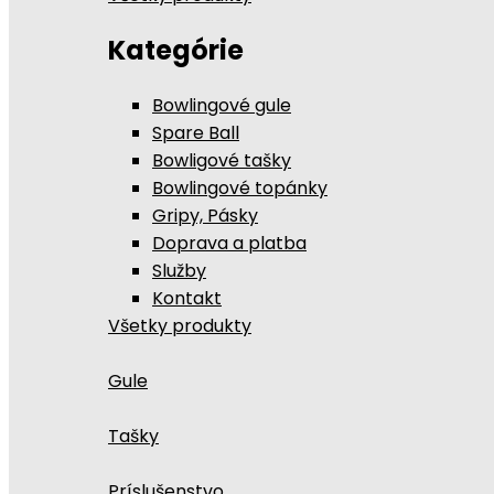
Kategórie
Bowlingové gule
Spare Ball
Bowligové tašky
Bowlingové topánky
Gripy, Pásky
Doprava a platba
Služby
Kontakt
Všetky produkty
Gule
Tašky
Príslušenstvo