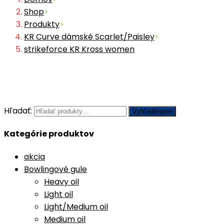
Shop
>
Produkty
>
KR Curve dámské Scarlet/Paisley
>
strikeforce KR Kross women
Hľadať:
Vyhľadávanie
Kategórie produktov
akcia
Bowlingové gule
Heavy oil
Light oil
Light/Medium oil
Medium oil