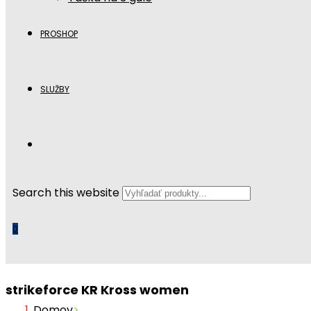
PROSHOP
SLUŽBY
Search this website
0
strikeforce KR Kross women
Domov
>