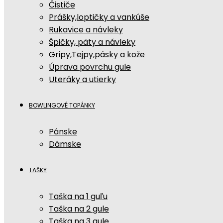
Čističe
Prášky,loptičky a vankúše
Rukavice a návleky
Špičky, päty a návleky
Gripy,Tejpy,pásky a kože
Úprava povrchu gule
Uteráky a utierky
BOWLINGOVÉ TOPÁNKY
Pánske
Dámske
TAŠKY
Taška na 1 guľu
Taška na 2 gule
Taška na 3 gule