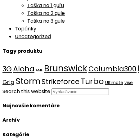
Taška na 1 guľu
Taška na 2 gule
Taška na 3 gule
Topánky
Uncategorized
Tagy produktu
Brunswick
Aloha
3G
Columbia300
AMF
Storm
Turbo
Strikeforce
Grip
Ultimate
vise
Search this website
Najnovšie komentáre
Archív
Kategórie