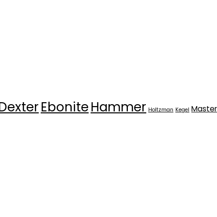
Dexter
Ebonite
Hammer
Master
Holtzman
Kegel