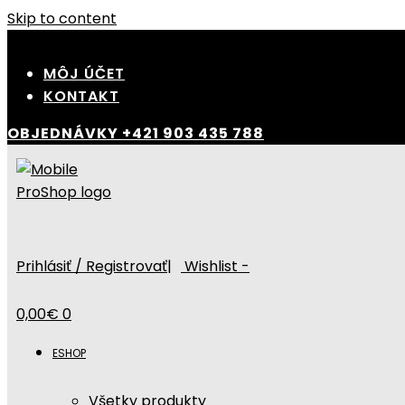
Skip to content
MÔJ ÚČET
KONTAKT
OBJEDNÁVKY
+421 903 435 788
Prihlásiť / Registrovať
|
Wishlist -
0,00
€
0
ESHOP
Všetky produkty