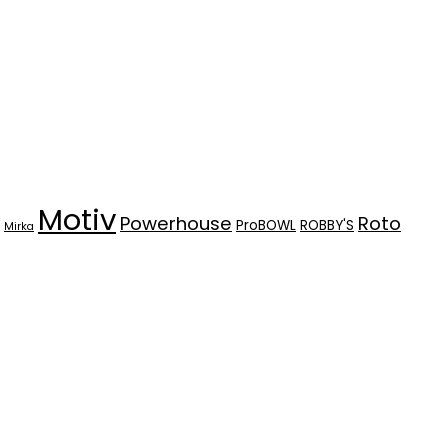
Motiv
Powerhouse
Roto
ProBOWL
ROBBY'S
Mirka