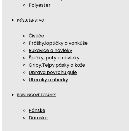
Polyester
PRÍSLUŠENSTVO
Čističe
Prášky,loptičky a vankúše
Rukavice a návleky
Špičky, päty a návleky
Gripy,Tejpy,pásky a kože
Úprava povrchu gule
Uteráky a utierky
BOWLINGOVÉ TOPÁNKY
Pánske
Dámske