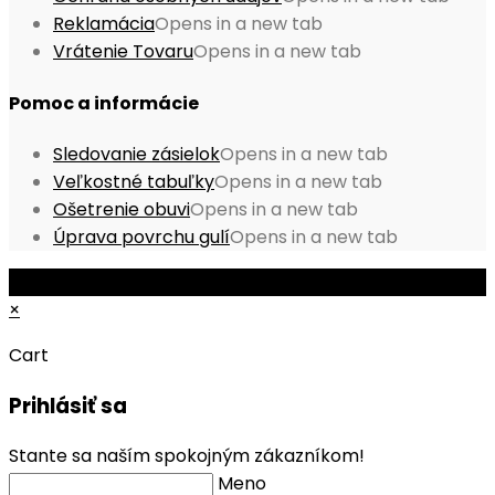
Reklamácia
Opens in a new tab
Vrátenie Tovaru
Opens in a new tab
Pomoc a informácie
Sledovanie zásielok
Opens in a new tab
Veľkostné tabuľky
Opens in a new tab
Ošetrenie obuvi
Opens in a new tab
Úprava povrchu gulí
Opens in a new tab
© Copyright 2026 - Mobile ProShop, s.r.o.
×
Cart
Prihlásiť sa
Stante sa naším spokojným zákazníkom!
Meno