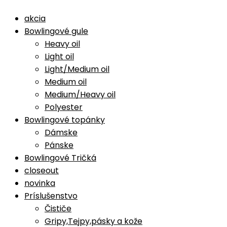
akcia
Bowlingové gule
Heavy oil
Light oil
Light/Medium oil
Medium oil
Medium/Heavy oil
Polyester
Bowlingové topánky
Dámske
Pánske
Bowlingové Tričká
closeout
novinka
Príslušenstvo
Čističe
Gripy,Tejpy,pásky a kože