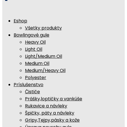
Eshop
Všetky produkty
Bowlingové gule
Heavy Oil
Light Oil
Light/Medium Oil
Medium Oil
Medium/Heavy Oil
Polyester
Príslušenstvo
Čističe
Prášky,loptičky a vankúše
Rukavice a návleky
Špičky, päty a návleky
Gripy,Tejpy,pásky a kože