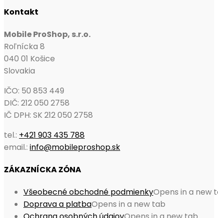
Kontakt
Mobile ProShop, s.r.o.
Roľnícka 8
040 01 Košice
Slovakia
IČO: 50 853 449
DIČ: 212 050 2758
IČ DPH: SK 212 050 2758
tel.:
+421 903 435 788
email.:
info@mobileproshop.sk
ZÁKAZNÍCKA ZÓNA
Všeobecné obchodné podmienky
Opens in a new 
Doprava a platba
Opens in a new tab
Ochrana osobných údajov
Opens in a new tab