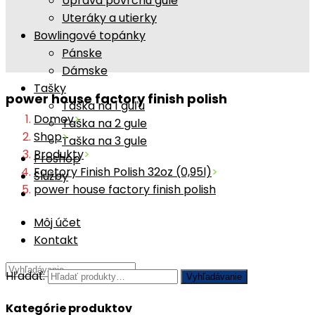
Úprava povrchu gule
Uteráky a utierky
Bowlingové topánky
Pánske
Dámske
Tašky
power house factory finish polish
Taška na 1 guľu
Domov
>
Taška na 2 gule
Shop
>
Taška na 3 gule
Produkty
>
Proshop
Factory Finish Polish 32oz (0,95l)
>
Služby
power house factory finish polish
Môj účet
Kontakt
Hľadať:
Vyhľadávanie
Kategórie produktov