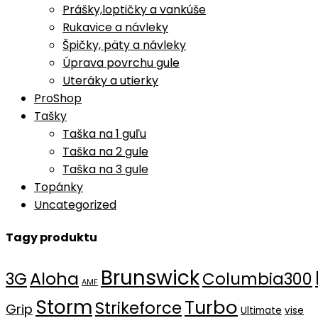
Prášky,loptičky a vankúše
Rukavice a návleky
Špičky, päty a návleky
Úprava povrchu gule
Uteráky a utierky
ProShop
Tašky
Taška na 1 guľu
Taška na 2 gule
Taška na 3 gule
Topánky
Uncategorized
Tagy produktu
Brunswick
Aloha
3G
Columbia300
AMF
Storm
Turbo
Strikeforce
Grip
Ultimate
vise