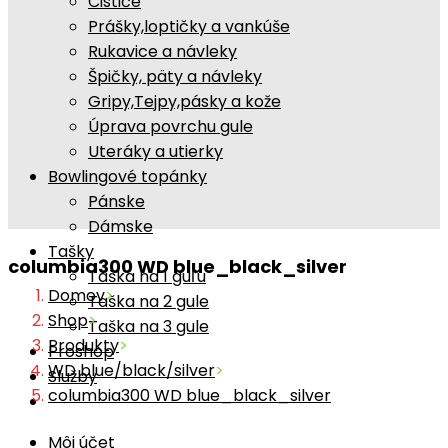
Čističe
Prášky,loptičky a vankúše
Rukavice a návleky
Špičky, päty a návleky
Gripy,Tejpy,pásky a kože
Úprava povrchu gule
Uteráky a utierky
Bowlingové topánky
Pánske
Dámske
Tašky
columbia300 WD blue_black_silver
Taška na 1 guľu
Domov
>
Taška na 2 gule
Shop
>
Taška na 3 gule
Produkty
>
Proshop
WD blue/black/silver
>
Služby
columbia300 WD blue_black_silver
Môj účet