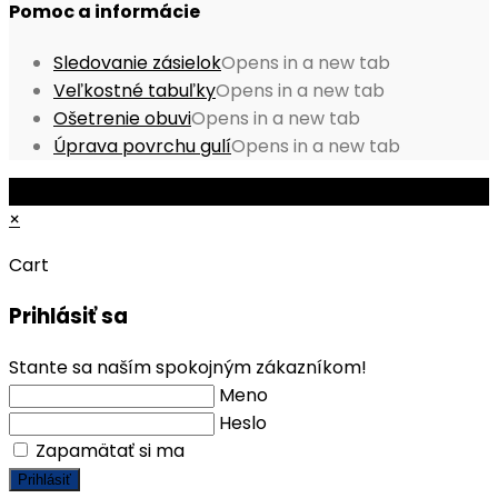
Pomoc a informácie
Sledovanie zásielok
Opens in a new tab
Veľkostné tabuľky
Opens in a new tab
Ošetrenie obuvi
Opens in a new tab
Úprava povrchu gulí
Opens in a new tab
© Copyright 2026 - Mobile ProShop, s.r.o.
×
Cart
Prihlásiť sa
Stante sa naším spokojným zákazníkom!
Meno
Heslo
Zapamätať si ma
Prihlásiť