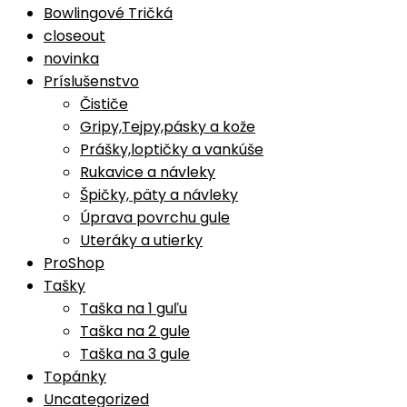
Bowlingové Tričká
closeout
novinka
Príslušenstvo
Čističe
Gripy,Tejpy,pásky a kože
Prášky,loptičky a vankúše
Rukavice a návleky
Špičky, päty a návleky
Úprava povrchu gule
Uteráky a utierky
ProShop
Tašky
Taška na 1 guľu
Taška na 2 gule
Taška na 3 gule
Topánky
Uncategorized