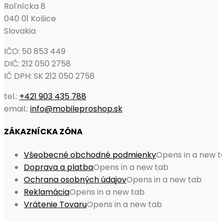
Roľnícka 8
040 01 Košice
Slovakia
IČO: 50 853 449
DIČ: 212 050 2758
IČ DPH: SK 212 050 2758
tel.:
+421 903 435 788
email.:
info@mobileproshop.sk
ZÁKAZNÍCKA ZÓNA
Všeobecné obchodné podmienky
Opens in a new 
Doprava a platba
Opens in a new tab
Ochrana osobných údajov
Opens in a new tab
Reklamácia
Opens in a new tab
Vrátenie Tovaru
Opens in a new tab