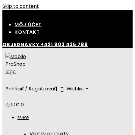
Skip to content
MÔJ ÚČET
KONTAKT
OBJEDNÁVKY
+421 903 435 788
Prihlásiť / Registrovať
|
Wishlist -
0,00
€
0
ESHOP
Všetky produkty