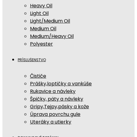
Heavy Oil
Light Oil
Light/Medium Oil
Medium Oil
Medium/Heavy Oil
Polyester
PRÍSLUŠENSTVO
Čističe
Prášky,loptičky a vankúše
Rukavice a návleky
Špičky, päty a návleky
Gripy,Tejpy,pásky a kože
Úprava povrchu gule
Uteráky a utierky