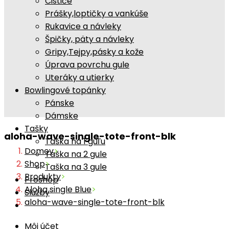
Čističe
Prášky,loptičky a vankúše
Rukavice a návleky
Špičky, päty a návleky
Gripy,Tejpy,pásky a kože
Úprava povrchu gule
Uteráky a utierky
Bowlingové topánky
Pánske
Dámske
Tašky
aloha-wave-single-tote-front-blk
Taška na 1 guľu
Domov
>
Taška na 2 gule
Shop
>
Taška na 3 gule
Produkty
>
Proshop
Aloha single Blue
>
Služby
aloha-wave-single-tote-front-blk
Môj účet