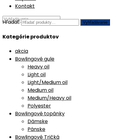
Kontakt
Hľadať:
Vyhľadávanie
Kategórie produktov
akcia
Bowlingové gule
Heavy oil
Light oil
Light/Medium oil
Medium oil
Medium/Heavy oil
Polyester
Bowlingové topánky
Dámske
Pánske
Bowlingové Tričká