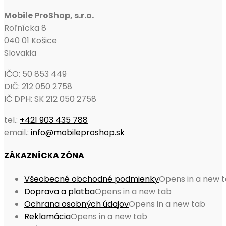
Mobile ProShop, s.r.o.
Roľnícka 8
040 01 Košice
Slovakia
IČO: 50 853 449
DIČ: 212 050 2758
IČ DPH: SK 212 050 2758
tel.:
+421 903 435 788
email.:
info@mobileproshop.sk
ZÁKAZNÍCKA ZÓNA
Všeobecné obchodné podmienky
Opens in a new 
Doprava a platba
Opens in a new tab
Ochrana osobných údajov
Opens in a new tab
Reklamácia
Opens in a new tab