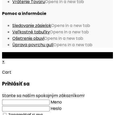
Vrátenie Tovaru
Opens in a new tab
Pomoc a informácie
Sledovanie zásielok
Opens in a new tab
Veľkostné tabuľky
Opens in a new tab
Ošetrenie obuvi
Opens in a new tab
Úprava povrchu gulí
Opens in a new tab
© Copyright 2026 - Mobile ProShop, s.r.o.
×
Cart
Prihlásiť sa
Stante sa naším spokojným zákazníkom!
Meno
Heslo
Zapamätať si ma