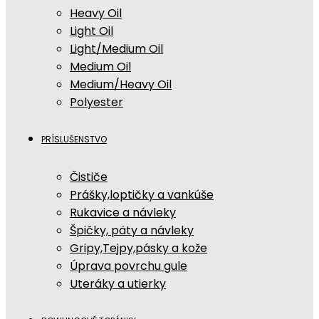
Heavy Oil
Light Oil
Light/Medium Oil
Medium Oil
Medium/Heavy Oil
Polyester
PRÍSLUŠENSTVO
Čističe
Prášky,loptičky a vankúše
Rukavice a návleky
Špičky, päty a návleky
Gripy,Tejpy,pásky a kože
Úprava povrchu gule
Uteráky a utierky