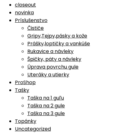
closeout
novinka
Príslušenstvo
Čističe
Gripy,Tejpy,pásky a kože
Prášky,loptičky a vankúše
Rukavice a návleky
Špičky, päty a návleky
Úprava povrchu gule
Uteráky a utierky
ProShop
Tašky
Taška na 1 guľu
Taška na 2 gule
Taška na 3 gule
Topánky
Uncategorized