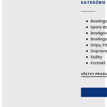
KATEGÓRIE
Bowlingo
Spare Ba
Bowligov
Bowling
Gripy, P
Doprava
Služby
Kontakt
VŠETKY PROD