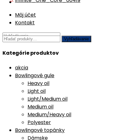
Infinite_One_Core_00419
Môj účet
Kontakt
Vyhľadávanie
Kategórie produktov
akcia
Bowlingové gule
Heavy oil
Light oil
Light/Medium oil
Medium oil
Medium/Heavy oil
Polyester
Bowlingové topánky
Dámske