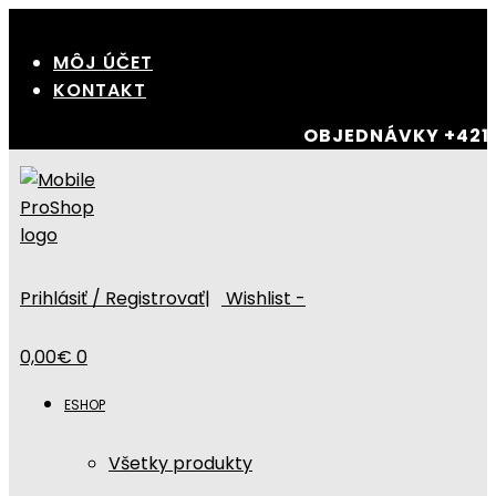
MÔJ ÚČET
KONTAKT
OBJEDNÁVKY
+421
Prihlásiť / Registrovať
|
Wishlist -
0,00
€
0
ESHOP
Všetky produkty