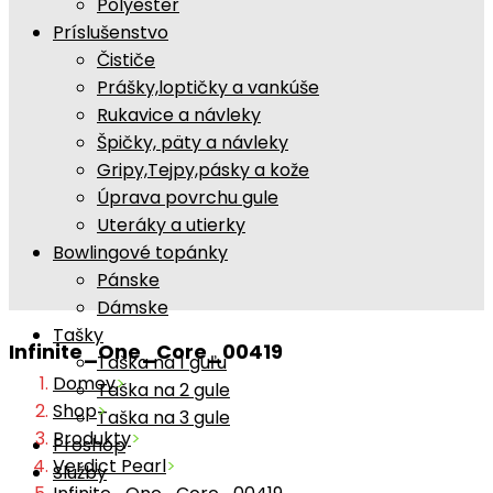
Polyester
Príslušenstvo
Čističe
Prášky,loptičky a vankúše
Rukavice a návleky
Špičky, päty a návleky
Gripy,Tejpy,pásky a kože
Úprava povrchu gule
Uteráky a utierky
Bowlingové topánky
Pánske
Dámske
Tašky
Infinite_One_Core_00419
Taška na 1 guľu
Domov
>
Taška na 2 gule
Shop
>
Taška na 3 gule
Produkty
>
Proshop
Verdict Pearl
>
Služby