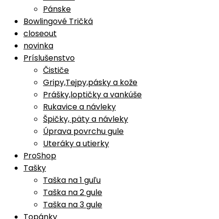
Pánske
Bowlingové Tričká
closeout
novinka
Príslušenstvo
Čističe
Gripy,Tejpy,pásky a kože
Prášky,loptičky a vankúše
Rukavice a návleky
Špičky, päty a návleky
Úprava povrchu gule
Uteráky a utierky
ProShop
Tašky
Taška na 1 guľu
Taška na 2 gule
Taška na 3 gule
Topánky